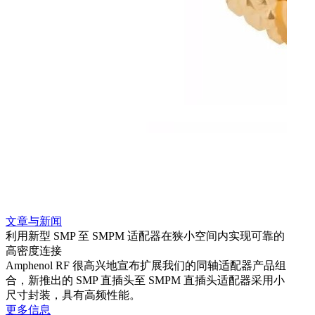
文章与新闻
文章
利用新型 SMP 至 SMPM 适配器在狭小空间内实现可靠的
防扭
高密度连接
Amp
Amphenol RF 很高兴地宣布扩展我们的同轴适配器产品组
品系
合，新推出的 SMP 直插头至 SMPM 直插头适配器采用小
更多
尺寸封装，具有高频性能。
更多信息