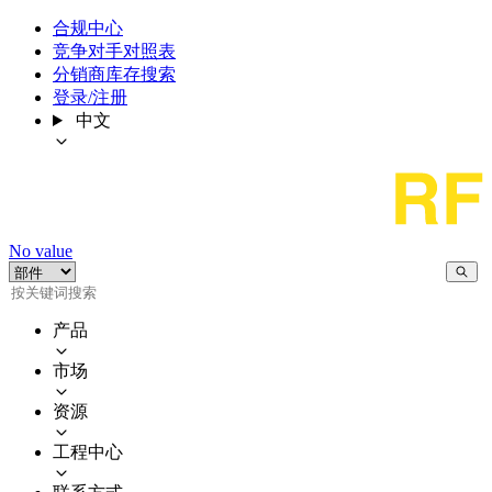
合规中心
竞争对手对照表
分销商库存搜索
登录/注册
中文
No value
产品
市场
资源
工程中心