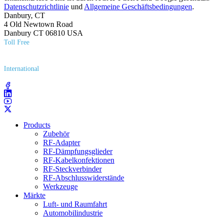
Datenschutzrichtlinie
und
Allgemeine Geschäftsbedingungen
.
Danbury, CT
4 Old Newtown Road
Danbury CT 06810 USA
Toll Free
(800) 627​-7100
International
(203) 743​-9272
Products
Zubehör
RF-Adapter
RF-Dämpfungsglieder
RF-Kabelkonfektionen
RF-Steckverbinder
RF-Abschlusswiderstände
Werkzeuge
Märkte
Luft- und Raumfahrt
Automobilindustrie