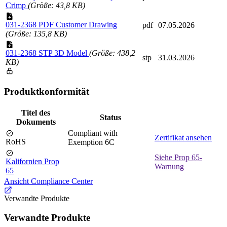
Crimp
(Größe: 43,8 KB)
031-2368 PDF Customer Drawing
pdf
07.05.2026
(Größe: 135,8 KB)
031-2368 STP 3D Model
(Größe: 438,2
stp
31.03.2026
KB)
Produktkonformität
Titel des
Status
Dokuments
Compliant with
Zertifikat ansehen
RoHS
Exemption 6C
Siehe Prop 65-
Kalifornien Prop
Warnung
65
Ansicht Compliance Center
Verwandte Produkte
Verwandte Produkte