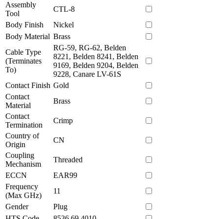
Assembly
CTL-8
Tool
Body Finish
Nickel
Body Material
Brass
RG-59, RG-62, Belden
Cable Type
8221, Belden 8241, Belden
(Terminates
9169, Belden 9204, Belden
To)
9228, Canare LV-61S
Contact Finish
Gold
Contact
Brass
Material
Contact
Crimp
Termination
Country of
CN
Origin
Coupling
Threaded
Mechanism
ECCN
EAR99
Frequency
11
(Max GHz)
Gender
Plug
HTS Code
8536.69.4010