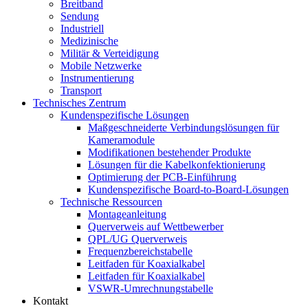
Breitband
Sendung
Industriell
Medizinische
Militär & Verteidigung
Mobile Netzwerke
Instrumentierung
Transport
Technisches Zentrum
Kundenspezifische Lösungen
Maßgeschneiderte Verbindungslösungen für
Kameramodule
Modifikationen bestehender Produkte
Lösungen für die Kabelkonfektionierung
Optimierung der PCB-Einführung
Kundenspezifische Board-to-Board-Lösungen
Technische Ressourcen
Montageanleitung
Querverweis auf Wettbewerber
QPL/UG Querverweis
Frequenzbereichstabelle
Leitfaden für Koaxialkabel
Leitfaden für Koaxialkabel
VSWR-Umrechnungstabelle
Kontakt