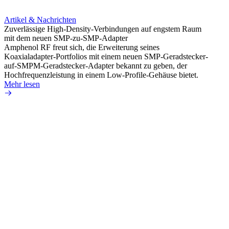
Artikel & Nachrichten
Artik
Zuverlässige High-Density-Verbindungen auf engstem Raum
Optim
mit dem neuen SMP-zu-SMP-Adapter
für k
Amphenol RF freut sich, die Erweiterung seines
Amphe
Koaxialadapter-Portfolios mit einem neuen SMP-Geradstecker-
Produk
auf-SMPM-Geradstecker-Adapter bekannt zu geben, der
RG-17
Hochfrequenzleistung in einem Low-Profile-Gehäuse bietet.
Mehr 
Mehr lesen