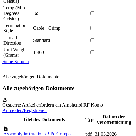
Celsius)
Temp (Min
Degrees
-65
Celsius)
Termination
Cable - Crimp
Style
Thread
Standard
Direction
Unit Weight
1.360
(Grams)
Siehe Simular
Alle zugehörigen Dokumente
Alle zugehörigen Dokumente
Gesperrte Artikel erfordern ein Amphenol RF Konto
Anmelden/Registrieren
Datum der
Titel des Dokuments
Typ
Veröffentlichung
Assembly instructions 3 Pc Crimp -
pdf
31.03.2026