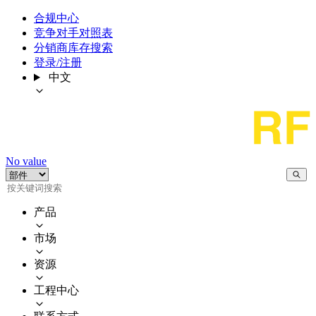
合规中心
竞争对手对照表
分销商库存搜索
登录/注册
中文
No value
产品
市场
资源
工程中心