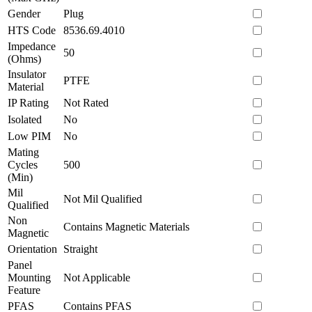
Gender
Plug
HTS Code
8536.69.4010
Impedance
50
(Ohms)
Insulator
PTFE
Material
IP Rating
Not Rated
Isolated
No
Low PIM
No
Mating
Cycles
500
(Min)
Mil
Not Mil Qualified
Qualified
Non
Contains Magnetic Materials
Magnetic
Orientation
Straight
Panel
Mounting
Not Applicable
Feature
PFAS
Contains PFAS