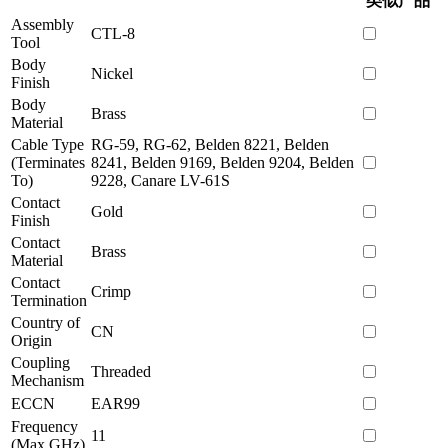
类似产品
Assembly
CTL-8
Tool
Body
Nickel
Finish
Body
Brass
Material
Cable Type
RG-59, RG-62, Belden 8221, Belden
(Terminates
8241, Belden 9169, Belden 9204, Belden
To)
9228, Canare LV-61S
Contact
Gold
Finish
Contact
Brass
Material
Contact
Crimp
Termination
Country of
CN
Origin
Coupling
Threaded
Mechanism
ECCN
EAR99
Frequency
11
(Max GHz)