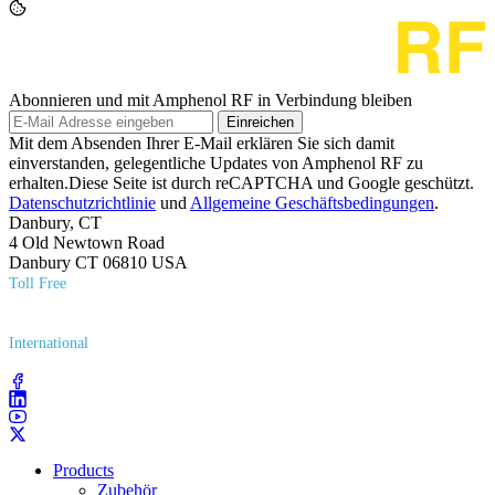
Abonnieren und mit Amphenol RF in Verbindung bleiben
Einreichen
Mit dem Absenden Ihrer E-Mail erklären Sie sich damit
einverstanden, gelegentliche Updates von Amphenol RF zu
erhalten.Diese Seite ist durch reCAPTCHA und Google geschützt.
Datenschutzrichtlinie
und
Allgemeine Geschäftsbedingungen
.
Danbury, CT
4 Old Newtown Road
Danbury CT 06810 USA
Toll Free
(800) 627​-7100
International
(203) 743​-9272
Products
Zubehör