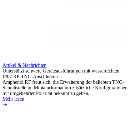
Artik
Integr
HD-BN
Artikel & Nachrichten
Amphe
Unterstützt schwere Geräteausführungen mit wasserdichten
HD-BN
IP67 RP-TNC-Anschlüssen
zu kön
Amphenol RF freut sich, die Erweiterung der beliebten TNC-
Einsa
Schnittstelle im Miniaturformat um zusätzliche Konfigurationen
durch 
mit umgekehrter Polarität bekannt zu geben.
Mehr 
Mehr lesen