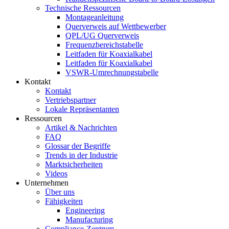
Technische Ressourcen
Montageanleitung
Querverweis auf Wettbewerber
QPL/UG Querverweis
Frequenzbereichstabelle
Leitfaden für Koaxialkabel
Leitfaden für Koaxialkabel
VSWR-Umrechnungstabelle
Kontakt
Kontakt
Vertriebspartner
Lokale Repräsentanten
Ressourcen
Artikel & Nachrichten
FAQ
Glossar der Begriffe
Trends in der Industrie
Marktsicherheiten
Videos
Unternehmen
Über uns
Fähigkeiten
Engineering
Manufacturing
Compliance-Zentrum