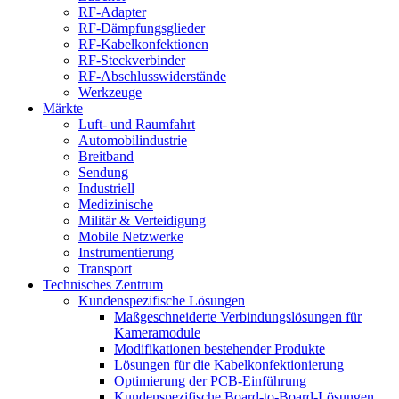
RF-Adapter
RF-Dämpfungsglieder
RF-Kabelkonfektionen
RF-Steckverbinder
RF-Abschlusswiderstände
Werkzeuge
Märkte
Luft- und Raumfahrt
Automobilindustrie
Breitband
Sendung
Industriell
Medizinische
Militär & Verteidigung
Mobile Netzwerke
Instrumentierung
Transport
Technisches Zentrum
Kundenspezifische Lösungen
Maßgeschneiderte Verbindungslösungen für
Kameramodule
Modifikationen bestehender Produkte
Lösungen für die Kabelkonfektionierung
Optimierung der PCB-Einführung
Kundenspezifische Board-to-Board-Lösungen