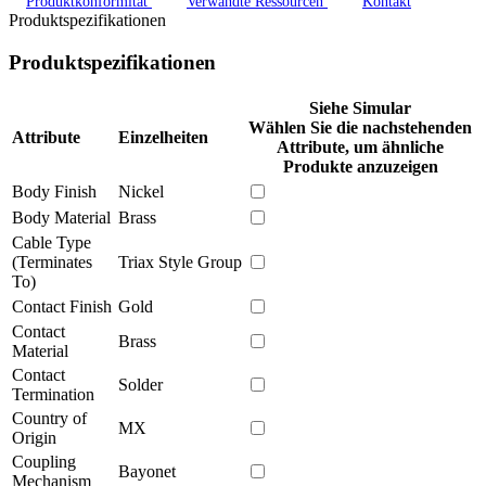
Produktkonformität
Verwandte Ressourcen
Kontakt
Produktspezifikationen
Produktspezifikationen
Siehe Simular
Wählen Sie die nachstehenden
Attribute
Einzelheiten
Attribute, um ähnliche
Produkte anzuzeigen
Body Finish
Nickel
Body Material
Brass
Cable Type
(Terminates
Triax Style Group
To)
Contact Finish
Gold
Contact
Brass
Material
Contact
Solder
Termination
Country of
MX
Origin
Coupling
Bayonet
Mechanism