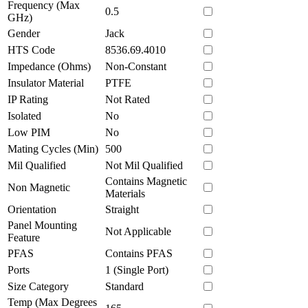
Frequency (Max
0.5
GHz)
Gender
Jack
HTS Code
8536.69.4010
Impedance (Ohms)
Non-Constant
Insulator Material
PTFE
IP Rating
Not Rated
Isolated
No
Low PIM
No
Mating Cycles (Min)
500
Mil Qualified
Not Mil Qualified
Contains Magnetic
Non Magnetic
Materials
Orientation
Straight
Panel Mounting
Not Applicable
Feature
PFAS
Contains PFAS
Ports
1 (Single Port)
Size Category
Standard
Temp (Max Degrees