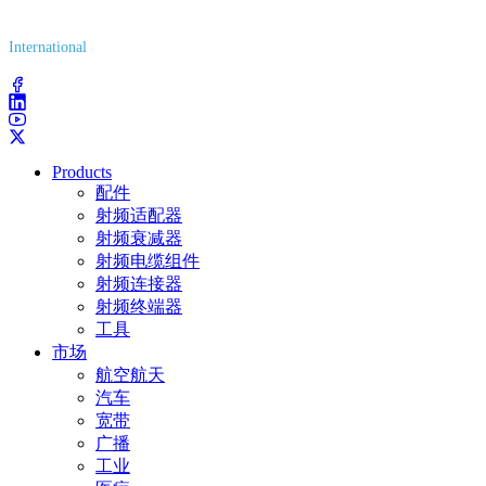
(800) 627-7100
International
(203) 743-9272
Products
配件
射频适配器
射频衰减器
射频电缆组件
射频连接器
射频终端器
工具
市场
航空航天
汽车
宽带
广播
工业