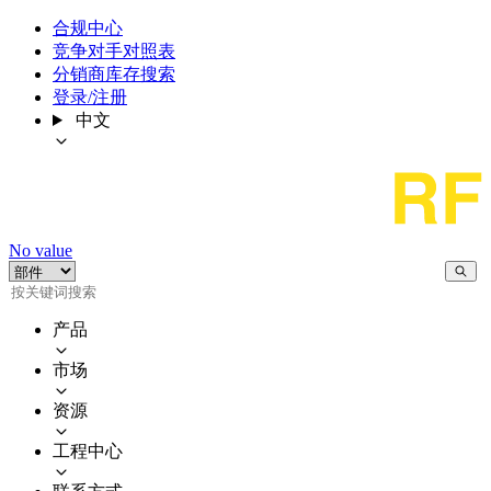
合规中心
竞争对手对照表
分销商库存搜索
登录/注册
中文
No value
产品
市场
资源
工程中心