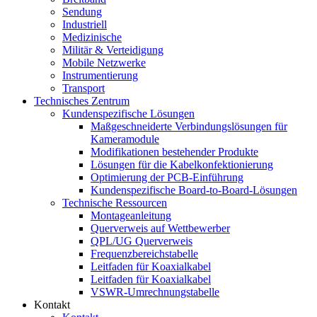
Sendung
Industriell
Medizinische
Militär & Verteidigung
Mobile Netzwerke
Instrumentierung
Transport
Technisches Zentrum
Kundenspezifische Lösungen
Maßgeschneiderte Verbindungslösungen für
Kameramodule
Modifikationen bestehender Produkte
Lösungen für die Kabelkonfektionierung
Optimierung der PCB-Einführung
Kundenspezifische Board-to-Board-Lösungen
Technische Ressourcen
Montageanleitung
Querverweis auf Wettbewerber
QPL/UG Querverweis
Frequenzbereichstabelle
Leitfaden für Koaxialkabel
Leitfaden für Koaxialkabel
VSWR-Umrechnungstabelle
Kontakt