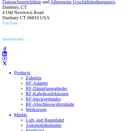
Datenschutzrichtlinie
und
Allgemeine Geschäftsbedingungen
.
Danbury, CT
4 Old Newtown Road
Danbury CT 06810 USA
Toll Free
(800) 627​-7100
International
(203) 743​-9272
Products
Zubehör
RF-Adapter
RF-Dämpfungsglieder
RF-Kabelkonfektionen
RF-Steckverbinder
RF-Abschlusswiderstände
Werkzeuge
Märkte
Luft- und Raumfahrt
Automobilindustrie
Breitband