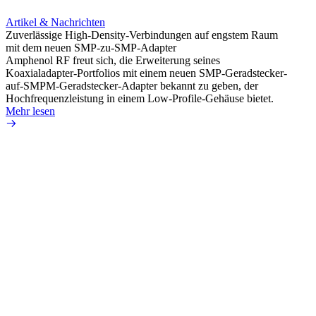
Artikel & Nachrichten
Artik
Zuverlässige High-Density-Verbindungen auf engstem Raum
Anti-
mit dem neuen SMP-zu-SMP-Adapter
Instal
Amphenol RF freut sich, die Erweiterung seines
Amphen
Koaxialadapter-Portfolios mit einem neuen SMP-Geradstecker-
SMA-P
auf-SMPM-Geradstecker-Adapter bekannt zu geben, der
Lötste
Hochfrequenzleistung in einem Low-Profile-Gehäuse bietet.
Mehr 
Mehr lesen