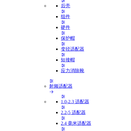
后壳
组件
硬件
保护帽
变径适配器
短接帽
应力消除靴
射频适配器
1.0-2.3 适配器
2.2-5 适配器
2.4 毫米适配器