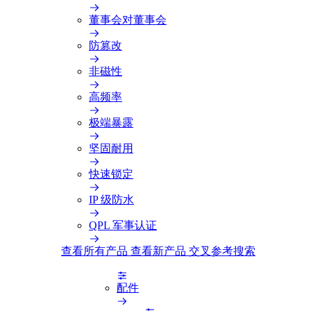
董事会对董事会
防篡改
非磁性
高频率
极端暴露
坚固耐用
快速锁定
IP 级防水
QPL 军事认证
查看所有产品
查看新产品
交叉参考搜索
配件