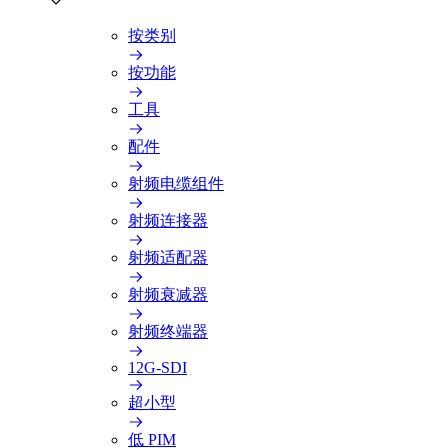
按类别
按功能
工具
配件
射频电缆组件
射频连接器
射频适配器
射频衰减器
射频终端器
12G-SDI
超小型
低 PIM