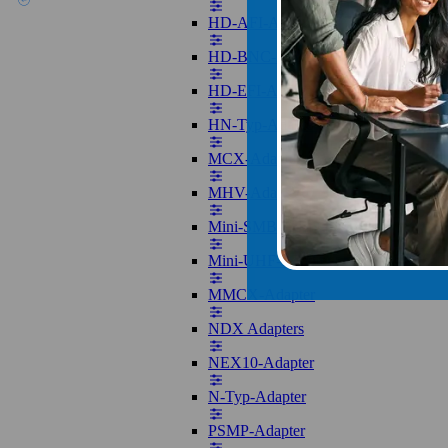
HD-AFI-Adapter
HD-BNC-Adapter
HD-EFI-Adapter
HN-Typ-Adapter
MCX-Adapter
MHV-Adapter
Mini-SMB-Adapter
Mini-UHF-Adapter
MMCX-Adapter
NDX Adapters
NEX10-Adapter
N-Typ-Adapter
PSMP-Adapter