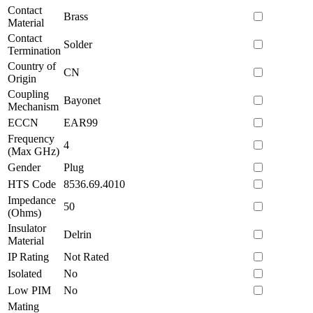
Contact
Brass
Material
Contact
Solder
Termination
Country of
CN
Origin
Coupling
Bayonet
Mechanism
ECCN
EAR99
Frequency
4
(Max GHz)
Gender
Plug
HTS Code
8536.69.4010
Impedance
50
(Ohms)
Insulator
Delrin
Material
IP Rating
Not Rated
Isolated
No
Low PIM
No
Mating