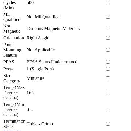
Cycles
500
(Min)
Mil
Not Mil Qualified
Qualified
Non
Contains Magnetic Materials
Magnetic
Orientation
Right Angle
Panel
Mounting
Not Applicable
Feature
PFAS
PFAS Status Undetermined
Ports
1 (Single Port)
Size
Miniature
Category
Temp (Max
Degrees
165
Celsius)
Temp (Min
Degrees
-65
Celsius)
Termination
Cable - Crimp
Style