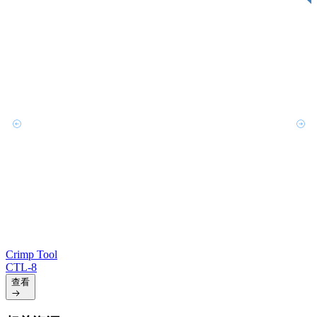
Crimp Tool
CTL-8
查看