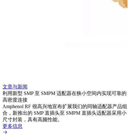
文章与新闻
文章
利用新型 SMP 至 SMPM 适配器在狭小空间内实现可靠的
防扭
高密度连接
Amp
Amphenol RF 很高兴地宣布扩展我们的同轴适配器产品组
品系
合，新推出的 SMP 直插头至 SMPM 直插头适配器采用小
更多
尺寸封装，具有高频性能。
更多信息