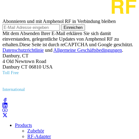
Abonnieren und mit Amphenol RF in Verbindung bleiben
Einreichen
Mit dem Absenden Ihrer E-Mail erklären Sie sich damit
einverstanden, gelegentliche Updates von Amphenol RF zu
erhalten.Diese Seite ist durch reCAPTCHA und Google geschützt.
Datenschutzrichtlinie
und
Allgemeine Geschäftsbedingungen
.
Danbury, CT
4 Old Newtown Road
Danbury CT 06810 USA
Toll Free
(800) 627​-7100
International
(203) 743​-9272
Products
Zubehör
RF-Adapter