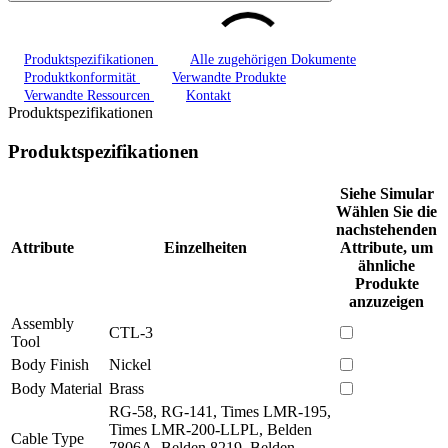
Produktspezifikationen
Alle zugehörigen Dokumente
Produktkonformität
Verwandte Produkte
Verwandte Ressourcen
Kontakt
Produktspezifikationen
Produktspezifikationen
Siehe Simular
Wählen Sie die
nachstehenden
Attribute
Einzelheiten
Attribute, um
ähnliche
Produkte
anzuzeigen
Assembly
CTL-3
Tool
Body Finish
Nickel
Body Material
Brass
RG-58, RG-141, Times LMR-195,
Times LMR-200-LLPL, Belden
Cable Type
7806A, Belden 8219, Belden