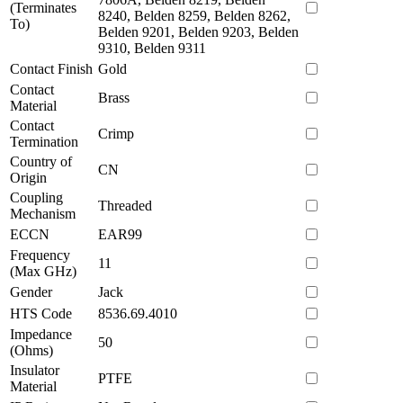
(Terminates
8240, Belden 8259, Belden 8262,
To)
Belden 9201, Belden 9203, Belden
9310, Belden 9311
Contact Finish
Gold
Contact
Brass
Material
Contact
Crimp
Termination
Country of
CN
Origin
Coupling
Threaded
Mechanism
ECCN
EAR99
Frequency
11
(Max GHz)
Gender
Jack
HTS Code
8536.69.4010
Impedance
50
(Ohms)
Insulator
PTFE
Material