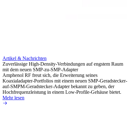
Artikel & Nachrichten
Artik
Zuverlässige High-Density-Verbindungen auf engstem Raum
Erweit
mit dem neuen SMP-zu-SMP-Adapter
Konnek
Amphenol RF freut sich, die Erweiterung seines
Amphe
Koaxialadapter-Portfolios mit einem neuen SMP-Geradstecker-
Produk
auf-SMPM-Geradstecker-Adapter bekannt zu geben, der
einer 
Hochfrequenzleistung in einem Low-Profile-Gehäuse bietet.
könne
Mehr lesen
Mehr 