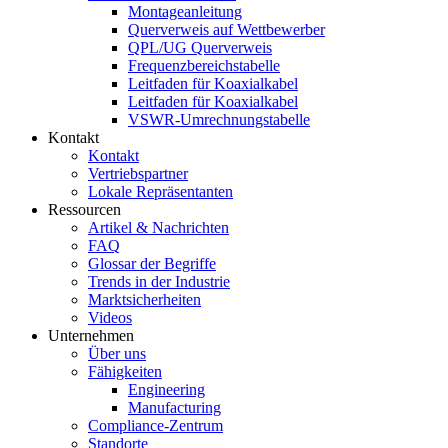
Montageanleitung
Querverweis auf Wettbewerber
QPL/UG Querverweis
Frequenzbereichstabelle
Leitfaden für Koaxialkabel
Leitfaden für Koaxialkabel
VSWR-Umrechnungstabelle
Kontakt
Kontakt
Vertriebspartner
Lokale Repräsentanten
Ressourcen
Artikel & Nachrichten
FAQ
Glossar der Begriffe
Trends in der Industrie
Marktsicherheiten
Videos
Unternehmen
Über uns
Fähigkeiten
Engineering
Manufacturing
Compliance-Zentrum
Standorte