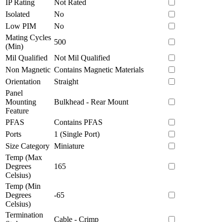
IP Rating
Not Rated
Isolated
No
Low PIM
No
Mating Cycles
500
(Min)
Mil Qualified
Not Mil Qualified
Non Magnetic
Contains Magnetic Materials
Orientation
Straight
Panel
Mounting
Bulkhead - Rear Mount
Feature
PFAS
Contains PFAS
Ports
1 (Single Port)
Size Category
Miniature
Temp (Max
Degrees
165
Celsius)
Temp (Min
Degrees
-65
Celsius)
Termination
Cable - Crimp