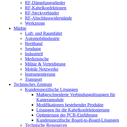
RF-Dämpfungsglieder
RF-Kabelkonfektionen
RF-Steckverbinder
RF-Abschlusswiderstände
Werkzeuge
Märkte
Luft- und Raumfahrt
Automobilindustrie
Breitband
Sendung
Industriell
Medizinische
Militär & Verteidigung
Mobile Netzwerke
Instrumentierung
Transport
Technisches Zentrum
Kundenspezifische Lösungen
Maßgeschneiderte Verbindungslösungen für
Kameramodule
Modifikationen bestehender Produkte
Lösungen für die Kabelkonfektionierung
Optimierung der PCB-Einführung
Kundenspezifische Board-to-Board-Lösungen
Technische Ressourcen