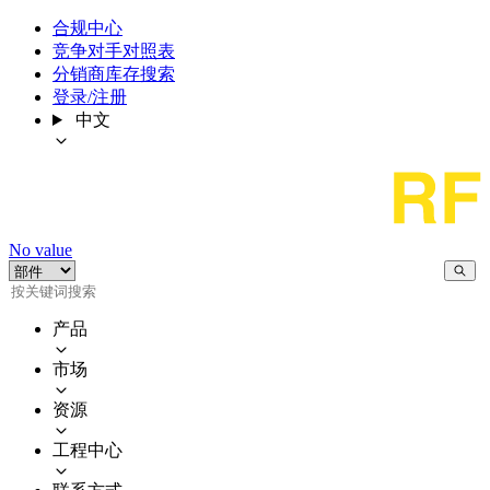
合规中心
竞争对手对照表
分销商库存搜索
登录/注册
中文
No value
产品
市场
资源
工程中心