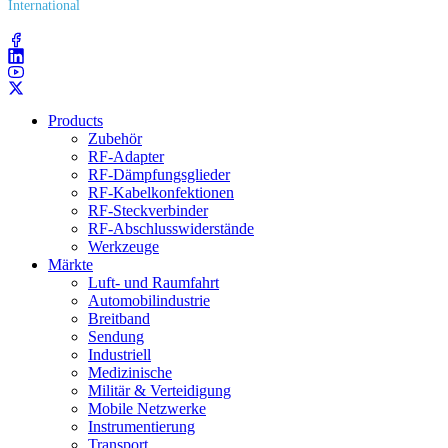
International
(203) 743​-9272
Products
Zubehör
RF-Adapter
RF-Dämpfungsglieder
RF-Kabelkonfektionen
RF-Steckverbinder
RF-Abschlusswiderstände
Werkzeuge
Märkte
Luft- und Raumfahrt
Automobilindustrie
Breitband
Sendung
Industriell
Medizinische
Militär & Verteidigung
Mobile Netzwerke
Instrumentierung
Transport