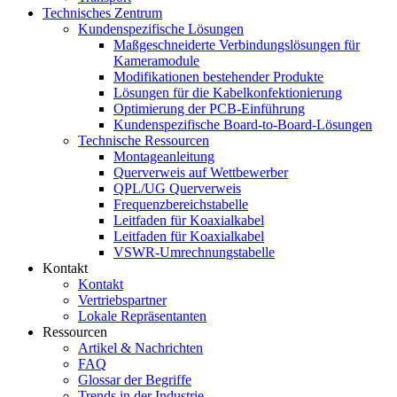
Technisches Zentrum
Kundenspezifische Lösungen
Maßgeschneiderte Verbindungslösungen für
Kameramodule
Modifikationen bestehender Produkte
Lösungen für die Kabelkonfektionierung
Optimierung der PCB-Einführung
Kundenspezifische Board-to-Board-Lösungen
Technische Ressourcen
Montageanleitung
Querverweis auf Wettbewerber
QPL/UG Querverweis
Frequenzbereichstabelle
Leitfaden für Koaxialkabel
Leitfaden für Koaxialkabel
VSWR-Umrechnungstabelle
Kontakt
Kontakt
Vertriebspartner
Lokale Repräsentanten
Ressourcen
Artikel & Nachrichten
FAQ
Glossar der Begriffe
Trends in der Industrie