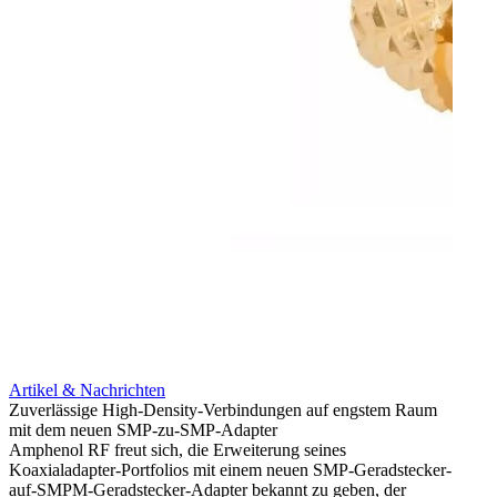
Artikel & Nachrichten
Artik
Zuverlässige High-Density-Verbindungen auf engstem Raum
Anti-
mit dem neuen SMP-zu-SMP-Adapter
Instal
Amphenol RF freut sich, die Erweiterung seines
Amphen
Koaxialadapter-Portfolios mit einem neuen SMP-Geradstecker-
SMA-P
auf-SMPM-Geradstecker-Adapter bekannt zu geben, der
Lötste