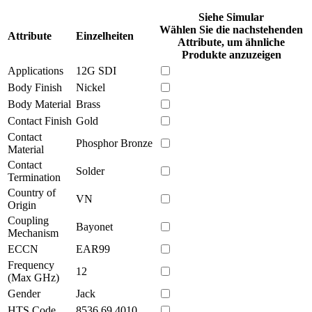
Siehe Simular
Wählen Sie die nachstehenden
Attribute
Einzelheiten
Attribute, um ähnliche
Produkte anzuzeigen
Applications
12G SDI
Body Finish
Nickel
Body Material
Brass
Contact Finish
Gold
Contact
Phosphor Bronze
Material
Contact
Solder
Termination
Country of
VN
Origin
Coupling
Bayonet
Mechanism
ECCN
EAR99
Frequency
12
(Max GHz)
Gender
Jack
HTS Code
8536.69.4010