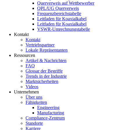
Querverweis auf Wettbewerber
QPL/UG Querverweis
Frequenzbereichstabelle
Leitfaden für Koaxialkabel
Leitfaden für Koaxialkabel
VSWR-Umrechnungstabelle
Kontakt
Kontakt
Vertriebspartner
Lokale Repräsentanten
Ressourcen
Artikel & Nachrichten
FAQ
Glossar der Begriffe
Trends in der Industrie
Marktsicherheiten
Videos
Unternehmen
Über uns
Fähigkeiten
Engineering
Manufacturing
Compliance-Zentrum
Standorte
Karriere