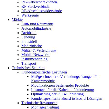
RF-Kabelkonfektionen
RF-Steckverbinder
RF-Abschlusswiderstände
Werkzeuge
Märkte
Luft- und Raumfahrt
Automobilindustrie
Breitband
Sendung
Industriell
Medizinische
Militär & Verteidigung
Mobile Netzwerke
Instrumentierung
Transport
Technisches Zentrum
Kundenspezifische Lösungen
Maßgeschneiderte Verbindungslösungen für
Kameramodule
Modifikationen bestehender Produkte
Lösungen für die Kabelkonfektionierung
Optimierung der PCB-Einführung
Kundenspezifische Board-to-Board-Lösungen
Technische Ressourcen
Montageanleitung