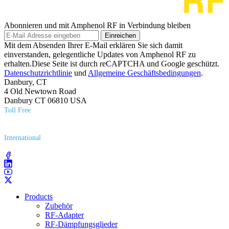
Abonnieren und mit Amphenol RF in Verbindung bleiben
Einreichen
Mit dem Absenden Ihrer E-Mail erklären Sie sich damit
einverstanden, gelegentliche Updates von Amphenol RF zu
erhalten.Diese Seite ist durch reCAPTCHA und Google geschützt.
Datenschutzrichtlinie
und
Allgemeine Geschäftsbedingungen
.
Danbury, CT
4 Old Newtown Road
Danbury CT 06810 USA
Toll Free
(800) 627​-7100
International
(203) 743​-9272
Products
Zubehör
RF-Adapter
RF-Dämpfungsglieder