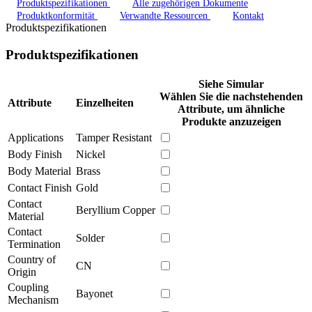
Produktspezifikationen
Alle zugehörigen Dokumente
Produktkonformität
Verwandte Ressourcen
Kontakt
Produktspezifikationen
Produktspezifikationen
Siehe Simular
Wählen Sie die nachstehenden
Attribute
Einzelheiten
Attribute, um ähnliche
Produkte anzuzeigen
Applications
Tamper Resistant
Body Finish
Nickel
Body Material
Brass
Contact Finish
Gold
Contact
Beryllium Copper
Material
Contact
Solder
Termination
Country of
CN
Origin
Coupling
Bayonet
Mechanism