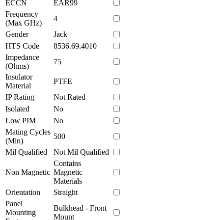
ECCN
EAR99
Frequency
4
(Max GHz)
Gender
Jack
HTS Code
8536.69.4010
Impedance
75
(Ohms)
Insulator
PTFE
Material
IP Rating
Not Rated
Isolated
No
Low PIM
No
Mating Cycles
500
(Min)
Mil Qualified
Not Mil Qualified
Contains
Non Magnetic
Magnetic
Materials
Orientation
Straight
Panel
Bulkhead - Front
Mounting
Mount