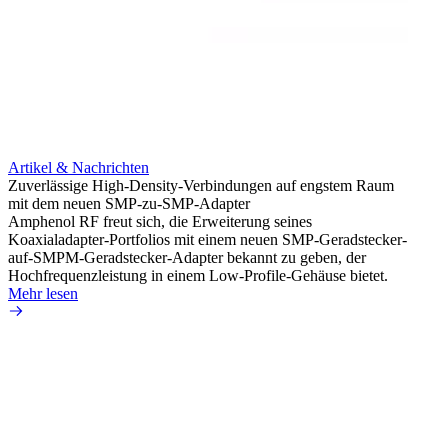
Artikel & Nachrichten
Artik
Zuverlässige High-Density-Verbindungen auf engstem Raum
Anti-
mit dem neuen SMP-zu-SMP-Adapter
Instal
Amphenol RF freut sich, die Erweiterung seines
Amphen
Koaxialadapter-Portfolios mit einem neuen SMP-Geradstecker-
SMA-P
auf-SMPM-Geradstecker-Adapter bekannt zu geben, der
Lötste
Hochfrequenzleistung in einem Low-Profile-Gehäuse bietet.
Mehr 
Mehr lesen