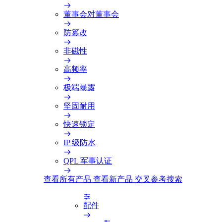
董事会对董事会
防篡改
非磁性
高频率
极端暴露
坚固耐用
快速锁定
IP 级防水
QPL 军事认证
查看所有产品
查看新产品
交叉参考搜索
配件