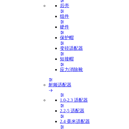
后壳
组件
硬件
保护帽
变径适配器
短接帽
应力消除靴
射频适配器
1.0-2.3 适配器
2.2-5 适配器
2.4 毫米适配器