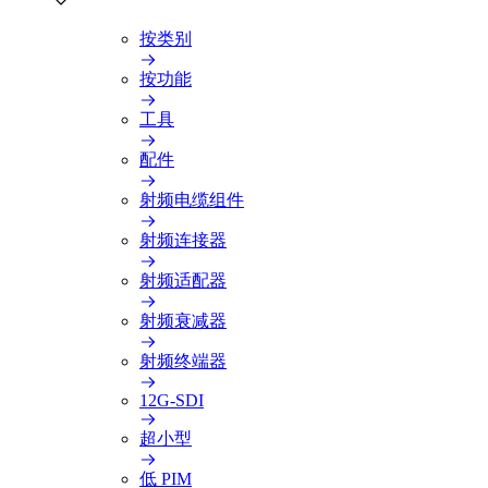
按类别
按功能
工具
配件
射频电缆组件
射频连接器
射频适配器
射频衰减器
射频终端器
12G-SDI
超小型
低 PIM