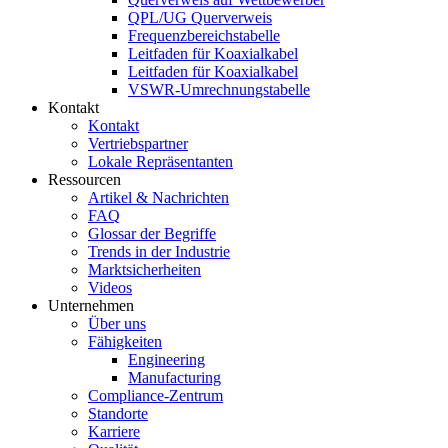
QPL/UG Querverweis
Frequenzbereichstabelle
Leitfaden für Koaxialkabel
Leitfaden für Koaxialkabel
VSWR-Umrechnungstabelle
Kontakt
Kontakt
Vertriebspartner
Lokale Repräsentanten
Ressourcen
Artikel & Nachrichten
FAQ
Glossar der Begriffe
Trends in der Industrie
Marktsicherheiten
Videos
Unternehmen
Über uns
Fähigkeiten
Engineering
Manufacturing
Compliance-Zentrum
Standorte
Karriere