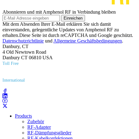
Abonnieren und mit Amphenol RF in Verbindung bleiben
Einreichen
Mit dem Absenden Ihrer E-Mail erklären Sie sich damit
einverstanden, gelegentliche Updates von Amphenol RF zu
erhalten.Diese Seite ist durch reCAPTCHA und Google geschützt.
Datenschutzrichtlinie
und
Allgemeine Geschäftsbedingungen
.
Danbury, CT
4 Old Newtown Road
Danbury CT 06810 USA
Toll Free
(800) 627​-7100
International
(203) 743​-9272
Products
Zubehör
RF-Adapter
RF-Dämpfungsglieder
RF-Kabelkonfektionen