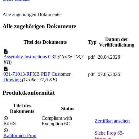
Alle zugehörigen Dokumente
Alle zugehörigen Dokumente
Datum der
Titel des Dokuments
Typ
Veröffentlichung
Assembly Instructions C32
(Größe: 18,7
pdf
20.04.2026
KB)
031-71013-RFXB PDF Customer
pdf
07.05.2026
Drawing
(Größe: 77,6 KB)
Produktkonformität
Titel des
Status
Dokuments
Compliant with
Zertifikat ansehen
RoHS
Exemption 6C
Siehe Prop 65-
Kalifornien Prop
Warnung