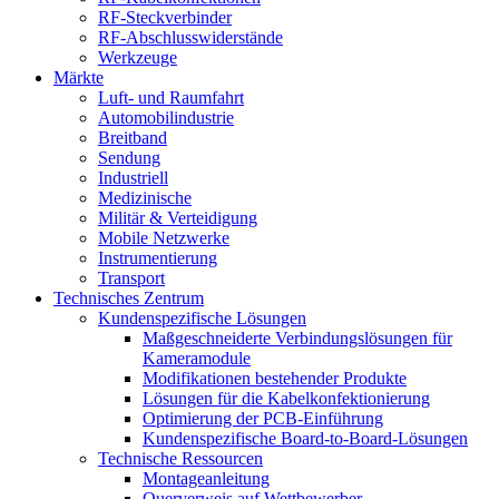
RF-Steckverbinder
RF-Abschlusswiderstände
Werkzeuge
Märkte
Luft- und Raumfahrt
Automobilindustrie
Breitband
Sendung
Industriell
Medizinische
Militär & Verteidigung
Mobile Netzwerke
Instrumentierung
Transport
Technisches Zentrum
Kundenspezifische Lösungen
Maßgeschneiderte Verbindungslösungen für
Kameramodule
Modifikationen bestehender Produkte
Lösungen für die Kabelkonfektionierung
Optimierung der PCB-Einführung
Kundenspezifische Board-to-Board-Lösungen
Technische Ressourcen
Montageanleitung
Querverweis auf Wettbewerber