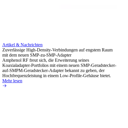
Artikel & Nachrichten
Artik
Zuverlässige High-Density-Verbindungen auf engstem Raum
Anti-
mit dem neuen SMP-zu-SMP-Adapter
Instal
Amphenol RF freut sich, die Erweiterung seines
Amphen
Koaxialadapter-Portfolios mit einem neuen SMP-Geradstecker-
SMA-P
auf-SMPM-Geradstecker-Adapter bekannt zu geben, der
Lötste
Hochfrequenzleistung in einem Low-Profile-Gehäuse bietet.
Mehr 
Mehr lesen