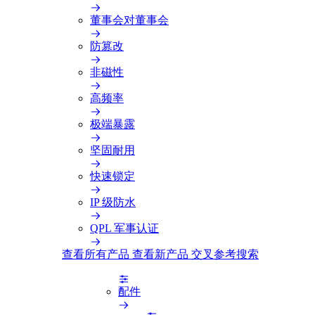
董事会对董事会
防篡改
非磁性
高频率
极端暴露
坚固耐用
快速锁定
IP 级防水
QPL 军事认证
查看所有产品
查看新产品
交叉参考搜索
配件