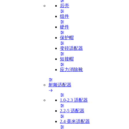
后壳
组件
硬件
保护帽
变径适配器
短接帽
应力消除靴
射频适配器
1.0-2.3 适配器
2.2-5 适配器
2.4 毫米适配器