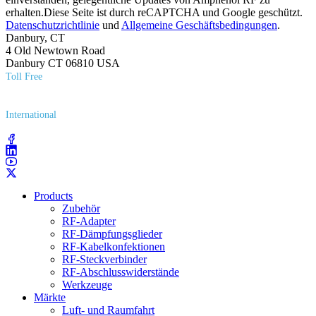
erhalten.Diese Seite ist durch reCAPTCHA und Google geschützt.
Datenschutzrichtlinie
und
Allgemeine Geschäftsbedingungen
.
Danbury, CT
4 Old Newtown Road
Danbury CT 06810 USA
Toll Free
(800) 627​-7100
International
(203) 743​-9272
Products
Zubehör
RF-Adapter
RF-Dämpfungsglieder
RF-Kabelkonfektionen
RF-Steckverbinder
RF-Abschlusswiderstände
Werkzeuge
Märkte
Luft- und Raumfahrt