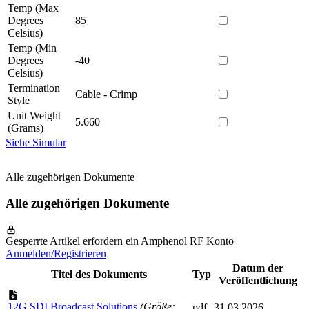
Temp (Max
Degrees
85
Celsius)
Temp (Min
Degrees
-40
Celsius)
Termination
Cable - Crimp
Style
Unit Weight
5.660
(Grams)
Siehe Simular
Alle zugehörigen Dokumente
Alle zugehörigen Dokumente
Gesperrte Artikel erfordern ein Amphenol RF Konto
Anmelden/Registrieren
Datum der
Titel des Dokuments
Typ
Veröffentlichung
12G SDI Broadcast Solutions
(Größe:
pdf
31.03.2026