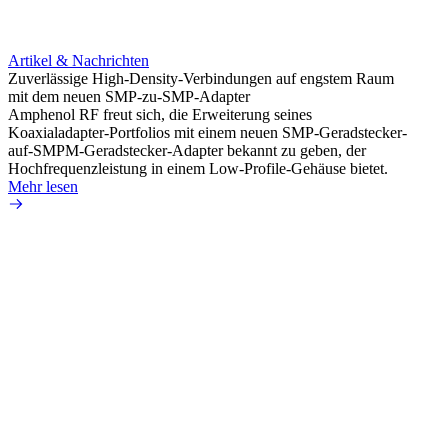
Artikel & Nachrichten
Artik
Zuverlässige High-Density-Verbindungen auf engstem Raum
Anti-
mit dem neuen SMP-zu-SMP-Adapter
Instal
Amphenol RF freut sich, die Erweiterung seines
Amphen
Koaxialadapter-Portfolios mit einem neuen SMP-Geradstecker-
SMA-P
auf-SMPM-Geradstecker-Adapter bekannt zu geben, der
Lötste
Hochfrequenzleistung in einem Low-Profile-Gehäuse bietet.
Mehr 
Mehr lesen