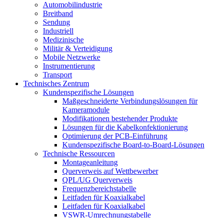
Automobilindustrie
Breitband
Sendung
Industriell
Medizinische
Militär & Verteidigung
Mobile Netzwerke
Instrumentierung
Transport
Technisches Zentrum
Kundenspezifische Lösungen
Maßgeschneiderte Verbindungslösungen für
Kameramodule
Modifikationen bestehender Produkte
Lösungen für die Kabelkonfektionierung
Optimierung der PCB-Einführung
Kundenspezifische Board-to-Board-Lösungen
Technische Ressourcen
Montageanleitung
Querverweis auf Wettbewerber
QPL/UG Querverweis
Frequenzbereichstabelle
Leitfaden für Koaxialkabel
Leitfaden für Koaxialkabel
VSWR-Umrechnungstabelle