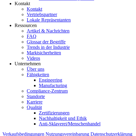
Kontakt
Kontakt
Vertriebspartner
Lokale Repräsentanten
Ressourcen
Artikel & Nachrichten
FAQ
Glossar der Begriffe
Trends in der Industrie
Marktsicherheiten
Videos
Unternehmen
Über uns
Fähigkeiten
Engineering
Manufacturing
Compliance-Zentrum
Standorte
Karriere
Qualität
Zertifizierungen
Nachhaltigkeit und Ethik
Anti-Sklaverei/Menschenhandel
Verkaufsbedingungen
Nutzungsvereinbarung
Datenschutzerklärung