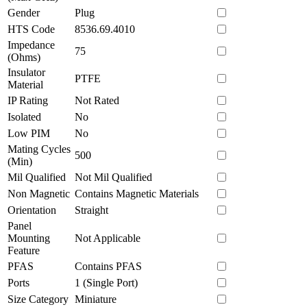
Gender
Plug
HTS Code
8536.69.4010
Impedance
75
(Ohms)
Insulator
PTFE
Material
IP Rating
Not Rated
Isolated
No
Low PIM
No
Mating Cycles
500
(Min)
Mil Qualified
Not Mil Qualified
Non Magnetic
Contains Magnetic Materials
Orientation
Straight
Panel
Mounting
Not Applicable
Feature
PFAS
Contains PFAS
Ports
1 (Single Port)
Size Category
Miniature