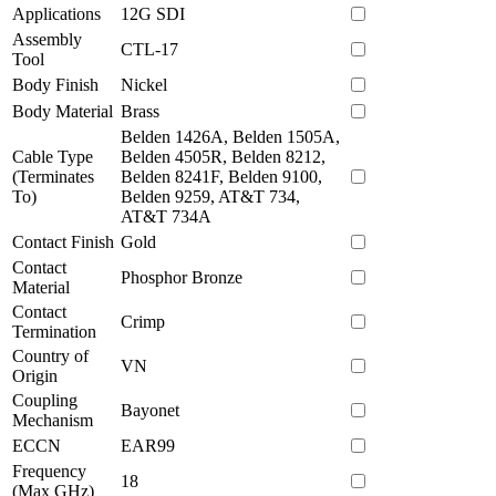
Applications
12G SDI
Assembly
CTL-17
Tool
Body Finish
Nickel
Body Material
Brass
Belden 1426A, Belden 1505A,
Cable Type
Belden 4505R, Belden 8212,
(Terminates
Belden 8241F, Belden 9100,
To)
Belden 9259, AT&T 734,
AT&T 734A
Contact Finish
Gold
Contact
Phosphor Bronze
Material
Contact
Crimp
Termination
Country of
VN
Origin
Coupling
Bayonet
Mechanism
ECCN
EAR99
Frequency
18
(Max GHz)