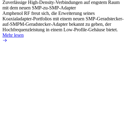
Zuverlässige High-Density-Verbindungen auf engstem Raum
Anti-
mit dem neuen SMP-zu-SMP-Adapter
Instal
Amphenol RF freut sich, die Erweiterung seines
Amphen
Koaxialadapter-Portfolios mit einem neuen SMP-Geradstecker-
SMA-P
auf-SMPM-Geradstecker-Adapter bekannt zu geben, der
Lötste
Hochfrequenzleistung in einem Low-Profile-Gehäuse bietet.
Mehr 
Mehr lesen