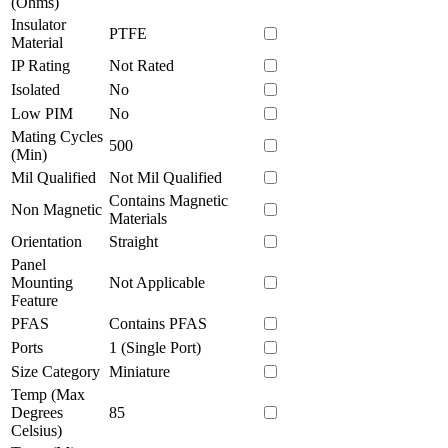
(Ohms)
Insulator
PTFE
Material
IP Rating
Not Rated
Isolated
No
Low PIM
No
Mating Cycles
500
(Min)
Mil Qualified
Not Mil Qualified
Contains Magnetic
Non Magnetic
Materials
Orientation
Straight
Panel
Mounting
Not Applicable
Feature
PFAS
Contains PFAS
Ports
1 (Single Port)
Size Category
Miniature
Temp (Max
Degrees
85
Celsius)