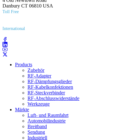
4 Old Newtown Road
Danbury CT 06810 USA
Toll Free
(800) 627​-7100
International
(203) 743​-9272
Products
Zubehör
RF-Adapter
RF-Dämpfungsglieder
RF-Kabelkonfektionen
RF-Steckverbinder
RF-Abschlusswiderstände
Werkzeuge
Märkte
Luft- und Raumfahrt
Automobilindustrie
Breitband
Sendung
Industriell