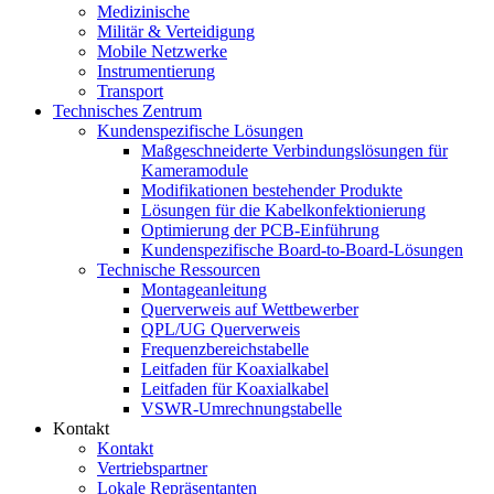
Medizinische
Militär & Verteidigung
Mobile Netzwerke
Instrumentierung
Transport
Technisches Zentrum
Kundenspezifische Lösungen
Maßgeschneiderte Verbindungslösungen für
Kameramodule
Modifikationen bestehender Produkte
Lösungen für die Kabelkonfektionierung
Optimierung der PCB-Einführung
Kundenspezifische Board-to-Board-Lösungen
Technische Ressourcen
Montageanleitung
Querverweis auf Wettbewerber
QPL/UG Querverweis
Frequenzbereichstabelle
Leitfaden für Koaxialkabel
Leitfaden für Koaxialkabel
VSWR-Umrechnungstabelle
Kontakt
Kontakt
Vertriebspartner
Lokale Repräsentanten