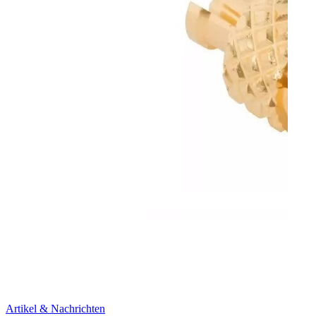
Artikel & Nachrichten
Artik