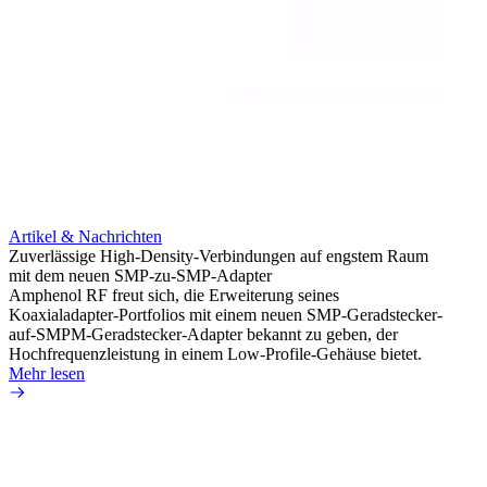
Artikel & Nachrichten
Artik
Zuverlässige High-Density-Verbindungen auf engstem Raum
Anti-
mit dem neuen SMP-zu-SMP-Adapter
Instal
Amphenol RF freut sich, die Erweiterung seines
Amphen
Koaxialadapter-Portfolios mit einem neuen SMP-Geradstecker-
SMA-P
auf-SMPM-Geradstecker-Adapter bekannt zu geben, der
Lötste
Hochfrequenzleistung in einem Low-Profile-Gehäuse bietet.
Mehr 
Mehr lesen