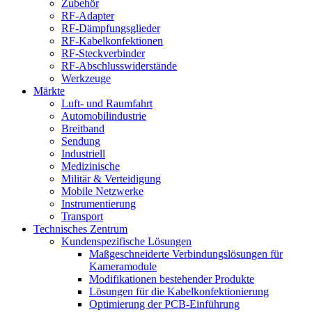
Zubehör
RF-Adapter
RF-Dämpfungsglieder
RF-Kabelkonfektionen
RF-Steckverbinder
RF-Abschlusswiderstände
Werkzeuge
Märkte
Luft- und Raumfahrt
Automobilindustrie
Breitband
Sendung
Industriell
Medizinische
Militär & Verteidigung
Mobile Netzwerke
Instrumentierung
Transport
Technisches Zentrum
Kundenspezifische Lösungen
Maßgeschneiderte Verbindungslösungen für
Kameramodule
Modifikationen bestehender Produkte
Lösungen für die Kabelkonfektionierung
Optimierung der PCB-Einführung