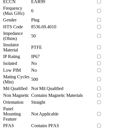
ECCN
EAR99
Frequency
6
(Max GHz)
Gender
Plug
HTS Code
8536.69.4010
Impedance
50
(Ohms)
Insulator
PTFE
Material
IP Rating
IP67
Isolated
No
Low PIM
No
Mating Cycles
500
(Min)
Mil Qualified
Not Mil Qualified
Non Magnetic
Contains Magnetic Materials
Orientation
Straight
Panel
Mounting
Not Applicable
Feature
PFAS
Contains PFAS