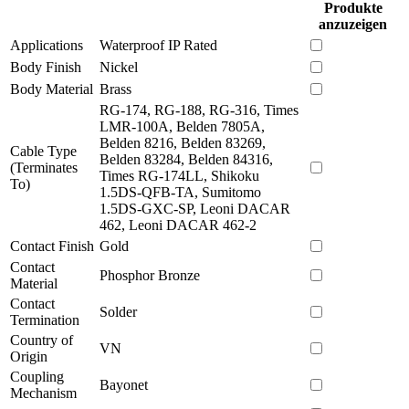
Produkte
anzuzeigen
Applications
Waterproof IP Rated
Body Finish
Nickel
Body Material
Brass
RG-174, RG-188, RG-316, Times
LMR-100A, Belden 7805A,
Belden 8216, Belden 83269,
Cable Type
Belden 83284, Belden 84316,
(Terminates
Times RG-174LL, Shikoku
To)
1.5DS-QFB-TA, Sumitomo
1.5DS-GXC-SP, Leoni DACAR
462, Leoni DACAR 462-2
Contact Finish
Gold
Contact
Phosphor Bronze
Material
Contact
Solder
Termination
Country of
VN
Origin
Coupling
Bayonet
Mechanism