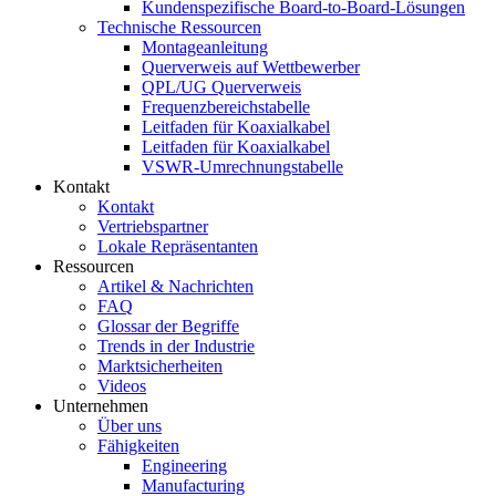
Kundenspezifische Board-to-Board-Lösungen
Technische Ressourcen
Montageanleitung
Querverweis auf Wettbewerber
QPL/UG Querverweis
Frequenzbereichstabelle
Leitfaden für Koaxialkabel
Leitfaden für Koaxialkabel
VSWR-Umrechnungstabelle
Kontakt
Kontakt
Vertriebspartner
Lokale Repräsentanten
Ressourcen
Artikel & Nachrichten
FAQ
Glossar der Begriffe
Trends in der Industrie
Marktsicherheiten
Videos
Unternehmen
Über uns
Fähigkeiten
Engineering
Manufacturing