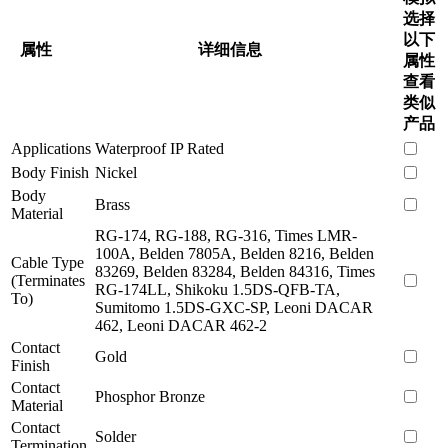
选择
以下
属性
详细信息
属性
查看
类似
产品
Applications
Waterproof IP Rated
Body Finish
Nickel
Body
Brass
Material
RG-174, RG-188, RG-316, Times LMR-
100A, Belden 7805A, Belden 8216, Belden
Cable Type
83269, Belden 83284, Belden 84316, Times
(Terminates
RG-174LL, Shikoku 1.5DS-QFB-TA,
To)
Sumitomo 1.5DS-GXC-SP, Leoni DACAR
462, Leoni DACAR 462-2
Contact
Gold
Finish
Contact
Phosphor Bronze
Material
Contact
Solder
Termination