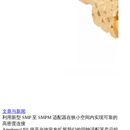
文章与新闻
文章
利用新型 SMP 至 SMPM 适配器在狭小空间内实现可靠的
防扭
高密度连接
Amp
Amphenol RF 很高兴地宣布扩展我们的同轴适配器产品组
品系