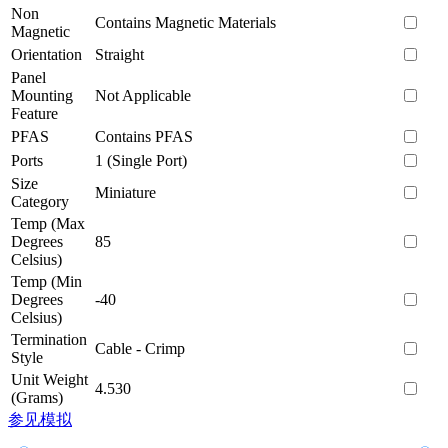
Non
Contains Magnetic Materials
Magnetic
Orientation
Straight
Panel
Mounting
Not Applicable
Feature
PFAS
Contains PFAS
Ports
1 (Single Port)
Size
Miniature
Category
Temp (Max
Degrees
85
Celsius)
Temp (Min
Degrees
-40
Celsius)
Termination
Cable - Crimp
Style
Unit Weight
4.530
(Grams)
参见模拟