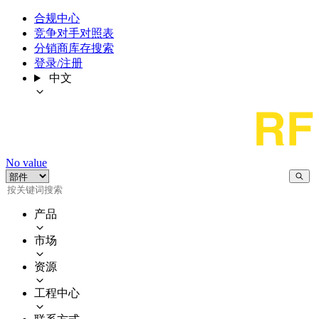
合规中心
竞争对手对照表
分销商库存搜索
登录/注册
中文
No value
产品
市场
资源
工程中心