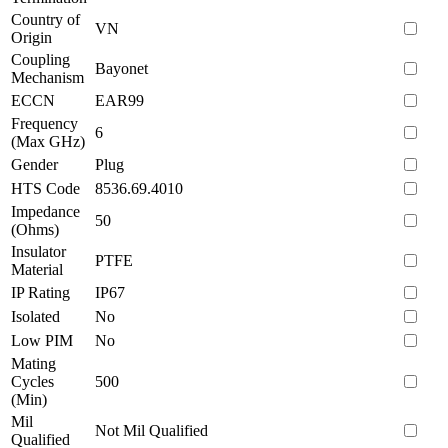
Country of
VN
Origin
Coupling
Bayonet
Mechanism
ECCN
EAR99
Frequency
6
(Max GHz)
Gender
Plug
HTS Code
8536.69.4010
Impedance
50
(Ohms)
Insulator
PTFE
Material
IP Rating
IP67
Isolated
No
Low PIM
No
Mating
Cycles
500
(Min)
Mil
Not Mil Qualified
Qualified