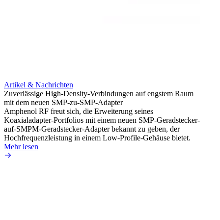
Artikel & Nachrichten
Artik
Zuverlässige High-Density-Verbindungen auf engstem Raum
Anti-
mit dem neuen SMP-zu-SMP-Adapter
Instal
Amphenol RF freut sich, die Erweiterung seines
Amphen
Koaxialadapter-Portfolios mit einem neuen SMP-Geradstecker-
SMA-P
auf-SMPM-Geradstecker-Adapter bekannt zu geben, der
Lötste
Hochfrequenzleistung in einem Low-Profile-Gehäuse bietet.
Mehr 
Mehr lesen