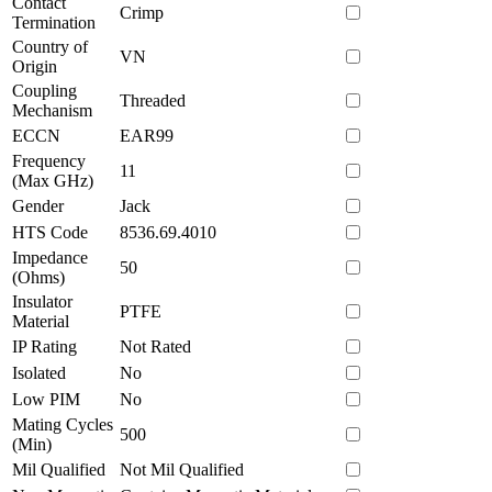
Contact
Crimp
Termination
Country of
VN
Origin
Coupling
Threaded
Mechanism
ECCN
EAR99
Frequency
11
(Max GHz)
Gender
Jack
HTS Code
8536.69.4010
Impedance
50
(Ohms)
Insulator
PTFE
Material
IP Rating
Not Rated
Isolated
No
Low PIM
No
Mating Cycles
500
(Min)
Mil Qualified
Not Mil Qualified