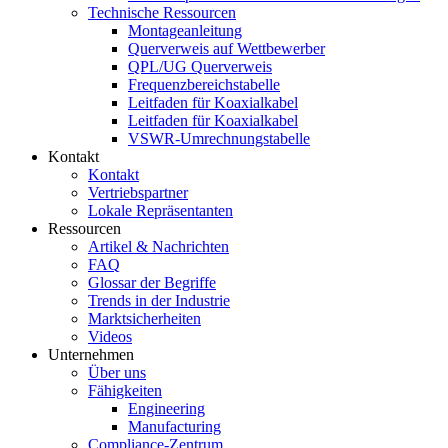
Technische Ressourcen
Montageanleitung
Querverweis auf Wettbewerber
QPL/UG Querverweis
Frequenzbereichstabelle
Leitfaden für Koaxialkabel
Leitfaden für Koaxialkabel
VSWR-Umrechnungstabelle
Kontakt
Kontakt
Vertriebspartner
Lokale Repräsentanten
Ressourcen
Artikel & Nachrichten
FAQ
Glossar der Begriffe
Trends in der Industrie
Marktsicherheiten
Videos
Unternehmen
Über uns
Fähigkeiten
Engineering
Manufacturing
Compliance-Zentrum