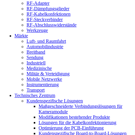
RF-Adapter
RF-Dämpfungsglieder
RF-Kabelkonfektionen
RF-Steckverbinder
RF-Abschlusswiderstände
Werkzeuge
Märkte
Luft- und Raumfahrt
Automobilindustrie
Breitband
Sendung
Industriell
Medizinische
Militär & Verteidigung
Mobile Netzwerke
Instrumentierung
Transport
Technisches Zentrum
Kundenspezifische Lösungen
Maßgeschneiderte Verbindungslösungen für
Kameramodule
Modifikationen bestehender Produkte
Lösungen für die Kabelkonfektionierung
Optimierung der PCB-Einführung
Kundenspezifische Board-to-Board-Lösungen