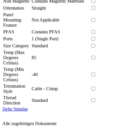
Non Magnetic
Contains Magnetic Materials
Orientation
Straight
Panel
Mounting
Not Applicable
Feature
PFAS
Contains PFAS
Ports
1 (Single Port)
Size Category
Standard
Temp (Max
Degrees
85
Celsius)
Temp (Min
Degrees
-40
Celsius)
Termination
Cable - Crimp
Style
Thread
Standard
Direction
Siehe Simular
Alle zugehörigen Dokumente