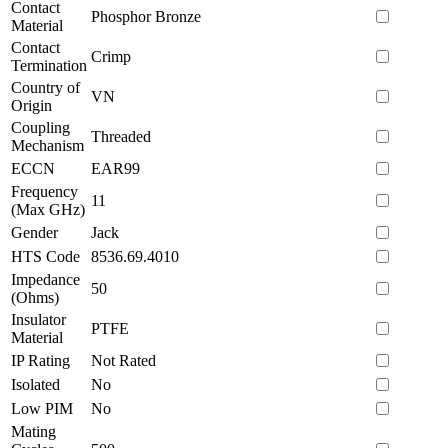
Contact
Phosphor Bronze
Material
Contact
Crimp
Termination
Country of
VN
Origin
Coupling
Threaded
Mechanism
ECCN
EAR99
Frequency
11
(Max GHz)
Gender
Jack
HTS Code
8536.69.4010
Impedance
50
(Ohms)
Insulator
PTFE
Material
IP Rating
Not Rated
Isolated
No
Low PIM
No
Mating