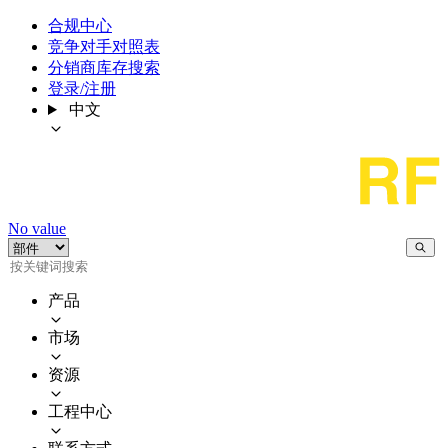
合规中心
竞争对手对照表
分销商库存搜索
登录/注册
中文
No value
产品
市场
资源
工程中心