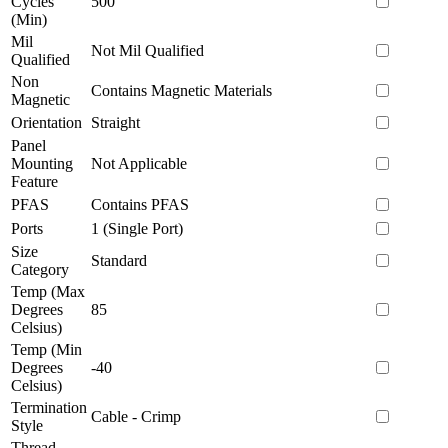
Cycles
500
(Min)
Mil
Not Mil Qualified
Qualified
Non
Contains Magnetic Materials
Magnetic
Orientation
Straight
Panel
Mounting
Not Applicable
Feature
PFAS
Contains PFAS
Ports
1 (Single Port)
Size
Standard
Category
Temp (Max
Degrees
85
Celsius)
Temp (Min
Degrees
-40
Celsius)
Termination
Cable - Crimp
Style
Thread