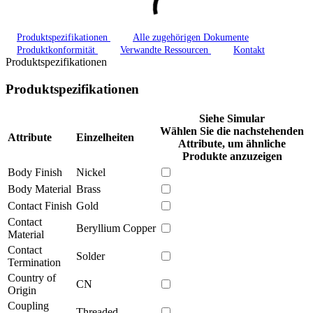
Produktspezifikationen
Alle zugehörigen Dokumente
Produktkonformität
Verwandte Ressourcen
Kontakt
Produktspezifikationen
Produktspezifikationen
Siehe Simular
Wählen Sie die nachstehenden
Attribute
Einzelheiten
Attribute, um ähnliche
Produkte anzuzeigen
Body Finish
Nickel
Body Material
Brass
Contact Finish
Gold
Contact
Beryllium Copper
Material
Contact
Solder
Termination
Country of
CN
Origin
Coupling
Threaded