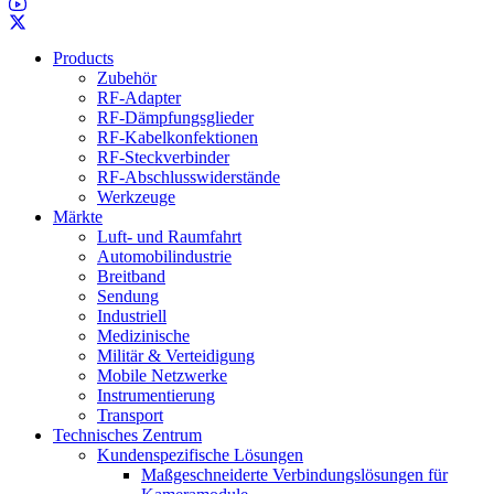
Products
Zubehör
RF-Adapter
RF-Dämpfungsglieder
RF-Kabelkonfektionen
RF-Steckverbinder
RF-Abschlusswiderstände
Werkzeuge
Märkte
Luft- und Raumfahrt
Automobilindustrie
Breitband
Sendung
Industriell
Medizinische
Militär & Verteidigung
Mobile Netzwerke
Instrumentierung
Transport
Technisches Zentrum
Kundenspezifische Lösungen
Maßgeschneiderte Verbindungslösungen für