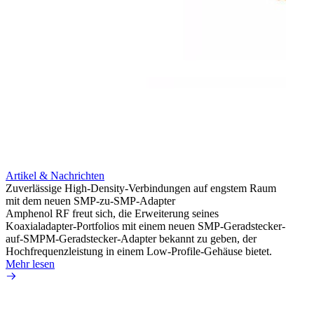
Artikel & Nachrichten
Artik
Zuverlässige High-Density-Verbindungen auf engstem Raum
Anti-
mit dem neuen SMP-zu-SMP-Adapter
Instal
Amphenol RF freut sich, die Erweiterung seines
Amphen
Koaxialadapter-Portfolios mit einem neuen SMP-Geradstecker-
SMA-P
auf-SMPM-Geradstecker-Adapter bekannt zu geben, der
Lötste
Hochfrequenzleistung in einem Low-Profile-Gehäuse bietet.
Mehr 
Mehr lesen