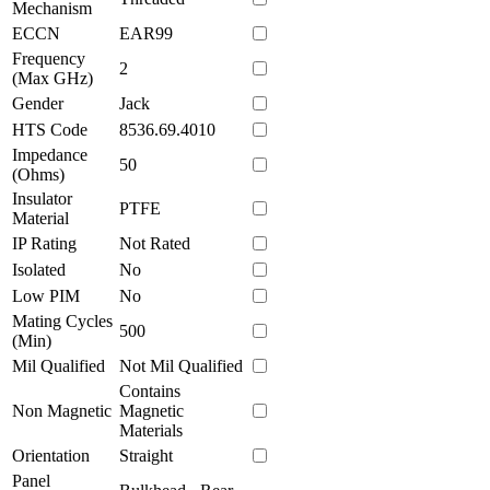
Mechanism
ECCN
EAR99
Frequency
2
(Max GHz)
Gender
Jack
HTS Code
8536.69.4010
Impedance
50
(Ohms)
Insulator
PTFE
Material
IP Rating
Not Rated
Isolated
No
Low PIM
No
Mating Cycles
500
(Min)
Mil Qualified
Not Mil Qualified
Contains
Non Magnetic
Magnetic
Materials
Orientation
Straight
Panel