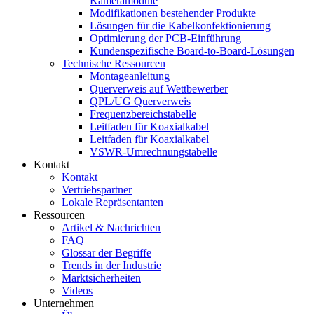
Kameramodule
Modifikationen bestehender Produkte
Lösungen für die Kabelkonfektionierung
Optimierung der PCB-Einführung
Kundenspezifische Board-to-Board-Lösungen
Technische Ressourcen
Montageanleitung
Querverweis auf Wettbewerber
QPL/UG Querverweis
Frequenzbereichstabelle
Leitfaden für Koaxialkabel
Leitfaden für Koaxialkabel
VSWR-Umrechnungstabelle
Kontakt
Kontakt
Vertriebspartner
Lokale Repräsentanten
Ressourcen
Artikel & Nachrichten
FAQ
Glossar der Begriffe
Trends in der Industrie
Marktsicherheiten
Videos
Unternehmen