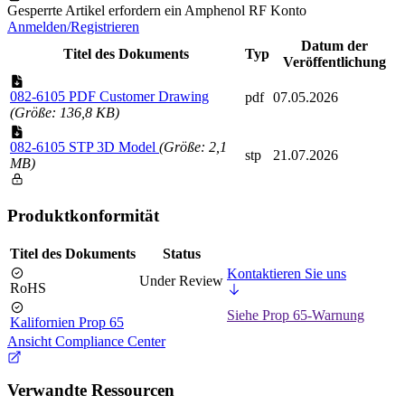
Gesperrte Artikel erfordern ein Amphenol RF Konto
Anmelden/Registrieren
Datum der
Titel des Dokuments
Typ
Veröffentlichung
082-6105 PDF Customer Drawing
pdf
07.05.2026
(Größe: 136,8 KB)
082-6105 STP 3D Model
(Größe: 2,1
stp
21.07.2026
MB)
Produktkonformität
Titel des Dokuments
Status
Kontaktieren Sie uns
Under Review
RoHS
Siehe Prop 65-Warnung
Kalifornien Prop 65
Ansicht Compliance Center
Verwandte Ressourcen