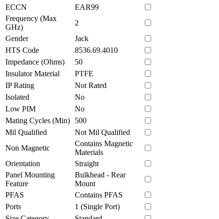
ECCN
EAR99
Frequency (Max
2
GHz)
Gender
Jack
HTS Code
8536.69.4010
Impedance (Ohms)
50
Insulator Material
PTFE
IP Rating
Not Rated
Isolated
No
Low PIM
No
Mating Cycles (Min)
500
Mil Qualified
Not Mil Qualified
Contains Magnetic
Non Magnetic
Materials
Orientation
Straight
Panel Mounting
Bulkhead - Rear
Feature
Mount
PFAS
Contains PFAS
Ports
1 (Single Port)
Size Category
Standard