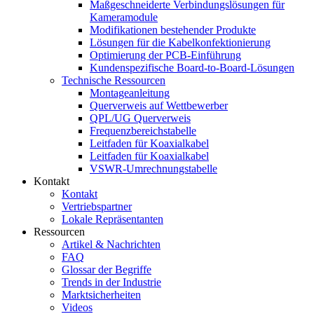
Maßgeschneiderte Verbindungslösungen für
Kameramodule
Modifikationen bestehender Produkte
Lösungen für die Kabelkonfektionierung
Optimierung der PCB-Einführung
Kundenspezifische Board-to-Board-Lösungen
Technische Ressourcen
Montageanleitung
Querverweis auf Wettbewerber
QPL/UG Querverweis
Frequenzbereichstabelle
Leitfaden für Koaxialkabel
Leitfaden für Koaxialkabel
VSWR-Umrechnungstabelle
Kontakt
Kontakt
Vertriebspartner
Lokale Repräsentanten
Ressourcen
Artikel & Nachrichten
FAQ
Glossar der Begriffe
Trends in der Industrie
Marktsicherheiten
Videos