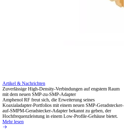
Artikel & Nachrichten
Artik
Zuverlässige High-Density-Verbindungen auf engstem Raum
Anti-
mit dem neuen SMP-zu-SMP-Adapter
Instal
Amphenol RF freut sich, die Erweiterung seines
Amphen
Koaxialadapter-Portfolios mit einem neuen SMP-Geradstecker-
SMA-P
auf-SMPM-Geradstecker-Adapter bekannt zu geben, der
Lötste
Hochfrequenzleistung in einem Low-Profile-Gehäuse bietet.
Mehr 
Mehr lesen