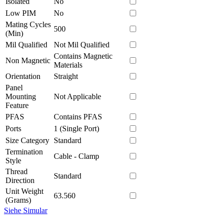
Isolated
No
Low PIM
No
Mating Cycles
500
(Min)
Mil Qualified
Not Mil Qualified
Contains Magnetic
Non Magnetic
Materials
Orientation
Straight
Panel
Mounting
Not Applicable
Feature
PFAS
Contains PFAS
Ports
1 (Single Port)
Size Category
Standard
Termination
Cable - Clamp
Style
Thread
Standard
Direction
Unit Weight
63.560
(Grams)
Siehe Simular