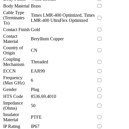
Body Material
Brass
Cable Type
Times LMR-400 Optimized, Times
(Terminates
LMR-400 UltraFlex Optimized
To)
Contact Finish
Gold
Contact
Beryllium Copper
Material
Country of
CN
Origin
Coupling
Threaded
Mechanism
ECCN
EAR99
Frequency
6
(Max GHz)
Gender
Plug
HTS Code
8536.69.4010
Impedance
50
(Ohms)
Insulator
PTFE
Material
IP Rating
IP67