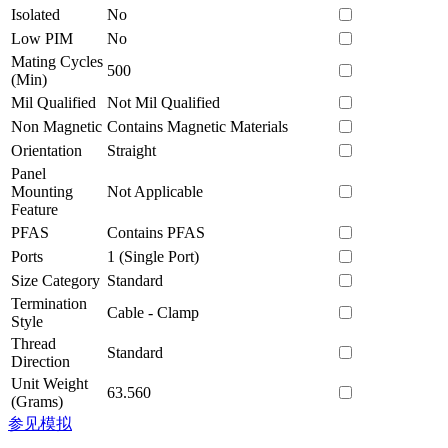
Isolated
No
Low PIM
No
Mating Cycles
500
(Min)
Mil Qualified
Not Mil Qualified
Non Magnetic
Contains Magnetic Materials
Orientation
Straight
Panel
Mounting
Not Applicable
Feature
PFAS
Contains PFAS
Ports
1 (Single Port)
Size Category
Standard
Termination
Cable - Clamp
Style
Thread
Standard
Direction
Unit Weight
63.560
(Grams)
参见模拟