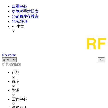
合规中心
竞争对手对照表
分销商库存搜索
登录/注册
中文
No value
产品
市场
资源
工程中心