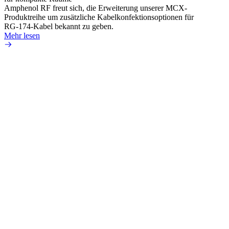
Amphenol RF freut sich, die Erweiterung unserer MCX-
Amphe
Produktreihe um zusätzliche Kabelkonfektionsoptionen für
Produk
RG-174-Kabel bekannt zu geben.
einer 
Mehr lesen
könne
Mehr 