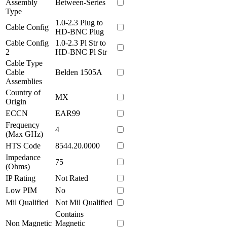
Assembly
Between-Series
Type
1.0-2.3 Plug to
Cable Config
HD-BNC Plug
Cable Config
1.0-2.3 Pl Str to
2
HD-BNC Pl Str
Cable Type
Cable
Belden 1505A
Assemblies
Country of
MX
Origin
ECCN
EAR99
Frequency
4
(Max GHz)
HTS Code
8544.20.0000
Impedance
75
(Ohms)
IP Rating
Not Rated
Low PIM
No
Mil Qualified
Not Mil Qualified
Contains
Non Magnetic
Magnetic