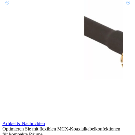
Artikel & Nachrichten
Artik
Optimieren Sie mit flexiblen MCX-Koaxialkabelkonfektionen
Erweit
für kompakte Räume
Konnek