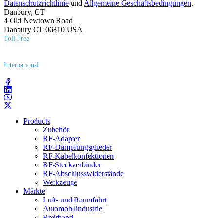
Datenschutzrichtlinie
und
Allgemeine Geschäftsbedingungen
.
Danbury, CT
4 Old Newtown Road
Danbury CT 06810 USA
Toll Free
(800) 627​-7100
International
(203) 743​-9272
Products
Zubehör
RF-Adapter
RF-Dämpfungsglieder
RF-Kabelkonfektionen
RF-Steckverbinder
RF-Abschlusswiderstände
Werkzeuge
Märkte
Luft- und Raumfahrt
Automobilindustrie
Breitband