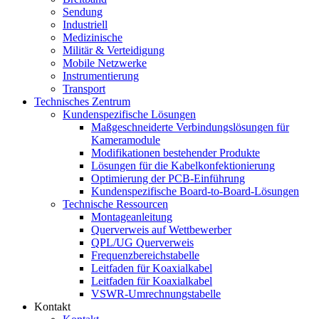
Sendung
Industriell
Medizinische
Militär & Verteidigung
Mobile Netzwerke
Instrumentierung
Transport
Technisches Zentrum
Kundenspezifische Lösungen
Maßgeschneiderte Verbindungslösungen für
Kameramodule
Modifikationen bestehender Produkte
Lösungen für die Kabelkonfektionierung
Optimierung der PCB-Einführung
Kundenspezifische Board-to-Board-Lösungen
Technische Ressourcen
Montageanleitung
Querverweis auf Wettbewerber
QPL/UG Querverweis
Frequenzbereichstabelle
Leitfaden für Koaxialkabel
Leitfaden für Koaxialkabel
VSWR-Umrechnungstabelle
Kontakt