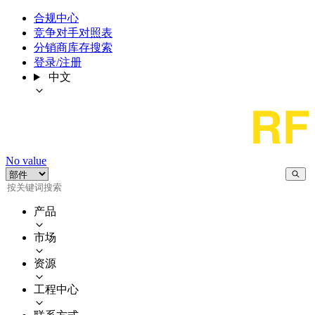
合规中心
竞争对手对照表
分销商库存搜索
登录/注册
中文
No value
产品
市场
资源
工程中心