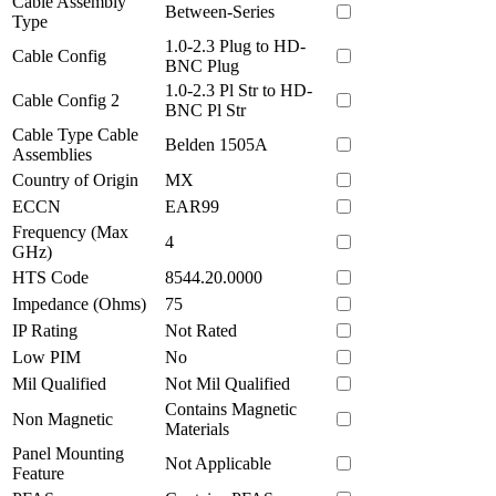
Cable Assembly
Between-Series
Type
1.0-2.3 Plug to HD-
Cable Config
BNC Plug
1.0-2.3 Pl Str to HD-
Cable Config 2
BNC Pl Str
Cable Type Cable
Belden 1505A
Assemblies
Country of Origin
MX
ECCN
EAR99
Frequency (Max
4
GHz)
HTS Code
8544.20.0000
Impedance (Ohms)
75
IP Rating
Not Rated
Low PIM
No
Mil Qualified
Not Mil Qualified
Contains Magnetic
Non Magnetic
Materials
Panel Mounting
Not Applicable
Feature