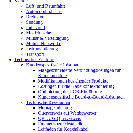
Märkte
Luft- und Raumfahrt
Automobilindustrie
Breitband
Sendung
Industriell
Medizinische
Militär & Verteidigung
Mobile Netzwerke
Instrumentierung
Transport
Technisches Zentrum
Kundenspezifische Lösungen
Maßgeschneiderte Verbindungslösungen für
Kameramodule
Modifikationen bestehender Produkte
Lösungen für die Kabelkonfektionierung
Optimierung der PCB-Einführung
Kundenspezifische Board-to-Board-Lösungen
Technische Ressourcen
Montageanleitung
Querverweis auf Wettbewerber
QPL/UG Querverweis
Frequenzbereichstabelle
Leitfaden für Koaxialkabel