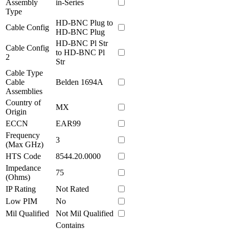
Assembly
in-Series
Type
HD-BNC Plug to
Cable Config
HD-BNC Plug
HD-BNC Pl Str
Cable Config
to HD-BNC Pl
2
Str
Cable Type
Cable
Belden 1694A
Assemblies
Country of
MX
Origin
ECCN
EAR99
Frequency
3
(Max GHz)
HTS Code
8544.20.0000
Impedance
75
(Ohms)
IP Rating
Not Rated
Low PIM
No
Mil Qualified
Not Mil Qualified
Contains