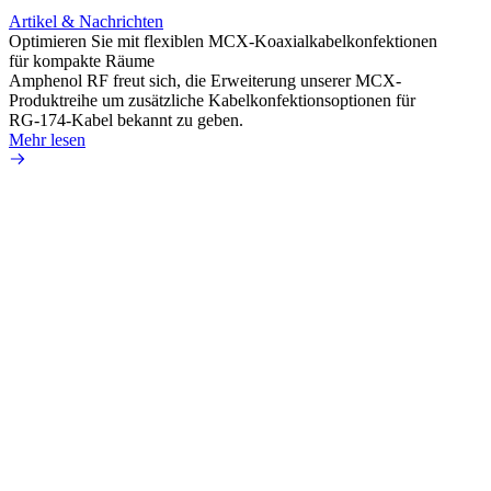
Artikel & Nachrichten
Artik
Optimieren Sie mit flexiblen MCX-Koaxialkabelkonfektionen
Erweit
für kompakte Räume
Konnek
Amphenol RF freut sich, die Erweiterung unserer MCX-
Amphe
Produktreihe um zusätzliche Kabelkonfektionsoptionen für
Produk
RG-174-Kabel bekannt zu geben.
einer 
Mehr lesen
könne
Mehr 