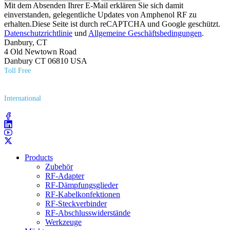
Mit dem Absenden Ihrer E-Mail erklären Sie sich damit
einverstanden, gelegentliche Updates von Amphenol RF zu
erhalten.Diese Seite ist durch reCAPTCHA und Google geschützt.
Datenschutzrichtlinie
und
Allgemeine Geschäftsbedingungen
.
Danbury, CT
4 Old Newtown Road
Danbury CT 06810 USA
Toll Free
(800) 627​-7100
International
(203) 743​-9272
Products
Zubehör
RF-Adapter
RF-Dämpfungsglieder
RF-Kabelkonfektionen
RF-Steckverbinder
RF-Abschlusswiderstände
Werkzeuge