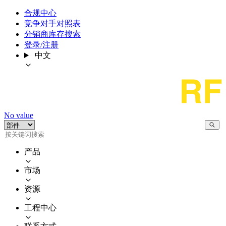
合规中心
竞争对手对照表
分销商库存搜索
登录/注册
中文
No value
产品
市场
资源
工程中心