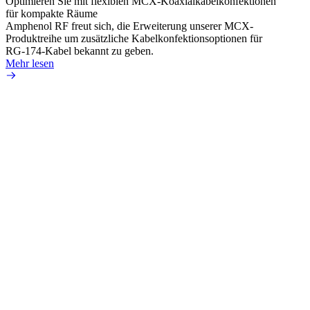
Optimieren Sie mit flexiblen MCX-Koaxialkabelkonfektionen
Erweit
für kompakte Räume
Konnek
Amphenol RF freut sich, die Erweiterung unserer MCX-
Amphe
Produktreihe um zusätzliche Kabelkonfektionsoptionen für
Produk
RG-174-Kabel bekannt zu geben.
einer 
Mehr lesen
könne
Mehr 