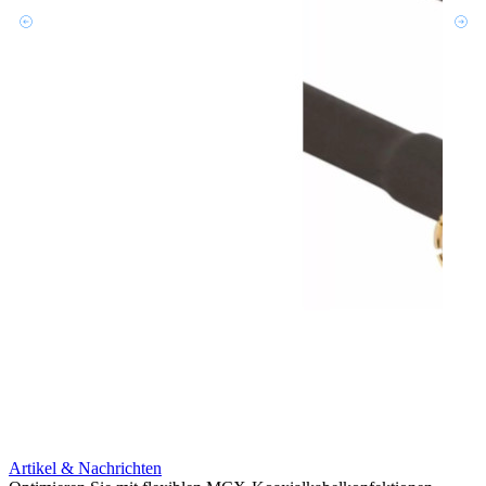
Artikel & Nachrichten
Artik