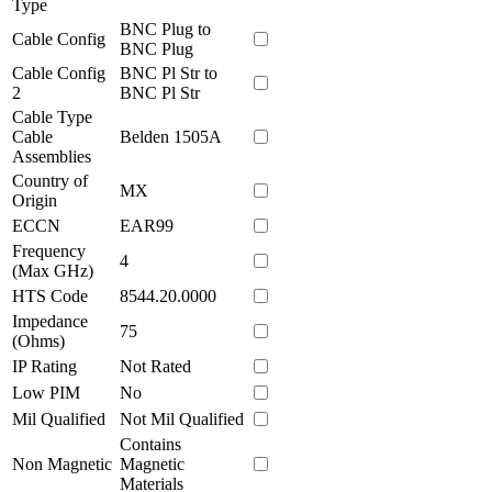
Type
BNC Plug to
Cable Config
BNC Plug
Cable Config
BNC Pl Str to
2
BNC Pl Str
Cable Type
Cable
Belden 1505A
Assemblies
Country of
MX
Origin
ECCN
EAR99
Frequency
4
(Max GHz)
HTS Code
8544.20.0000
Impedance
75
(Ohms)
IP Rating
Not Rated
Low PIM
No
Mil Qualified
Not Mil Qualified
Contains
Non Magnetic
Magnetic
Materials