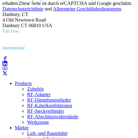
erhalten.Diese Seite ist durch reCAPTCHA und Google geschützt.
Datenschutzrichtlinie
und
Allgemeine Geschäftsbedingungen
.
Danbury, CT
4 Old Newtown Road
Danbury CT 06810 USA
Toll Free
(800) 627​-7100
International
(203) 743​-9272
Products
Zubehör
RF-Adapter
RF-Dämpfungsglieder
RF-Kabelkonfektionen
RF-Steckverbinder
RF-Abschlusswiderstände
Werkzeuge
Märkte
Luft- und Raumfahrt