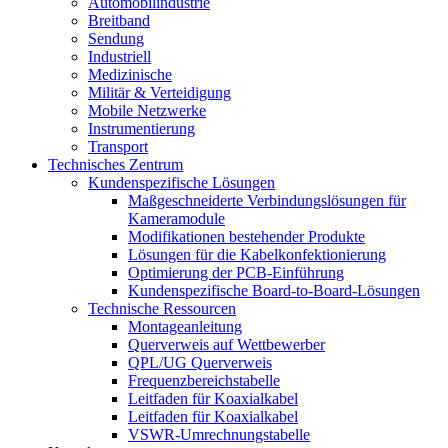
Automobilindustrie
Breitband
Sendung
Industriell
Medizinische
Militär & Verteidigung
Mobile Netzwerke
Instrumentierung
Transport
Technisches Zentrum
Kundenspezifische Lösungen
Maßgeschneiderte Verbindungslösungen für
Kameramodule
Modifikationen bestehender Produkte
Lösungen für die Kabelkonfektionierung
Optimierung der PCB-Einführung
Kundenspezifische Board-to-Board-Lösungen
Technische Ressourcen
Montageanleitung
Querverweis auf Wettbewerber
QPL/UG Querverweis
Frequenzbereichstabelle
Leitfaden für Koaxialkabel
Leitfaden für Koaxialkabel
VSWR-Umrechnungstabelle