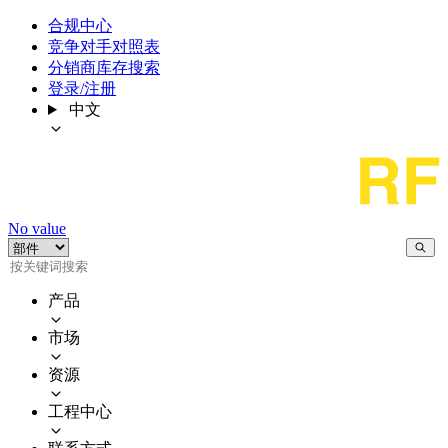
合规中心
竞争对手对照表
分销商库存搜索
登录/注册
中文
No value
产品
市场
资源
工程中心