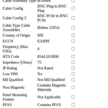
Cable Assembly Type
in-Series
BNC Plug to BNC
Cable Config
Plug
BNC Pl Str to BNC
Cable Config 2
Pl Str
Cable Type Cable
Belden 1505A
Assemblies
Country of Origin
MX
ECCN
EAR99
Frequency (Max
4
GHz)
HTS Code
8544.20.0000
Impedance (Ohms)
75
IP Rating
Not Rated
Low PIM
No
Mil Qualified
Not Mil Qualified
Contains Magnetic
Non Magnetic
Materials
Panel Mounting
Not Applicable
Feature
PFAS
Contains PFAS