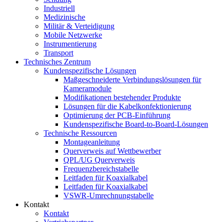
Industriell
Medizinische
Militär & Verteidigung
Mobile Netzwerke
Instrumentierung
Transport
Technisches Zentrum
Kundenspezifische Lösungen
Maßgeschneiderte Verbindungslösungen für
Kameramodule
Modifikationen bestehender Produkte
Lösungen für die Kabelkonfektionierung
Optimierung der PCB-Einführung
Kundenspezifische Board-to-Board-Lösungen
Technische Ressourcen
Montageanleitung
Querverweis auf Wettbewerber
QPL/UG Querverweis
Frequenzbereichstabelle
Leitfaden für Koaxialkabel
Leitfaden für Koaxialkabel
VSWR-Umrechnungstabelle
Kontakt
Kontakt