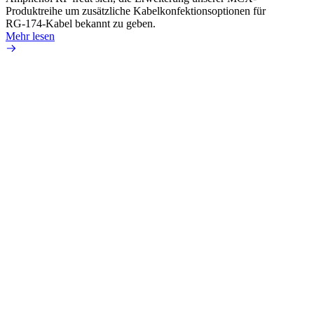
Produktreihe um zusätzliche Kabelkonfektionsoptionen für
Produk
RG-174-Kabel bekannt zu geben.
einer 
Mehr lesen
könne
Mehr 