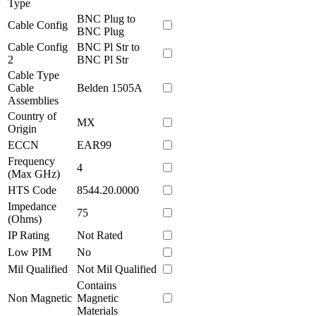
Type
BNC Plug to
Cable Config
BNC Plug
Cable Config
BNC Pl Str to
2
BNC Pl Str
Cable Type
Cable
Belden 1505A
Assemblies
Country of
MX
Origin
ECCN
EAR99
Frequency
4
(Max GHz)
HTS Code
8544.20.0000
Impedance
75
(Ohms)
IP Rating
Not Rated
Low PIM
No
Mil Qualified
Not Mil Qualified
Contains
Non Magnetic
Magnetic
Materials