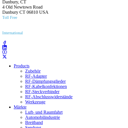
Danbury, CT
4 Old Newtown Road
Danbury CT 06810 USA
Toll Free
(800) 627​-7100
International
(203) 743​-9272
Products
Zubehör
RF-Adapter
RF-Dämpfungsglieder
RF-Kabelkonfektionen
RF-Steckverbinder
RF-Abschlusswiderstände
Werkzeuge
Märkte
Luft- und Raumfahrt
Automobilindustrie
Breitband
Sendung