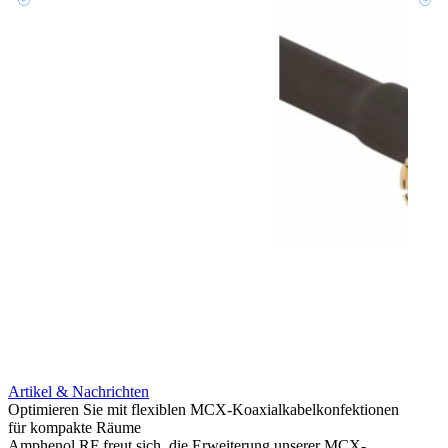
Artikel & Nachrichten
Artik
Optimieren Sie mit flexiblen MCX-Koaxialkabelkonfektionen
Erweit
für kompakte Räume
Konnek
Amphenol RF freut sich, die Erweiterung unserer MCX-
Amphe