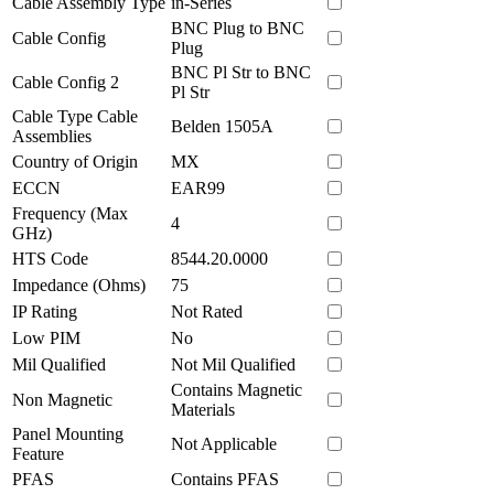
Cable Assembly Type
in-Series
BNC Plug to BNC
Cable Config
Plug
BNC Pl Str to BNC
Cable Config 2
Pl Str
Cable Type Cable
Belden 1505A
Assemblies
Country of Origin
MX
ECCN
EAR99
Frequency (Max
4
GHz)
HTS Code
8544.20.0000
Impedance (Ohms)
75
IP Rating
Not Rated
Low PIM
No
Mil Qualified
Not Mil Qualified
Contains Magnetic
Non Magnetic
Materials
Panel Mounting
Not Applicable
Feature
PFAS
Contains PFAS