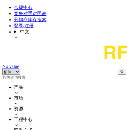
合规中心
竞争对手对照表
分销商库存搜索
登录/注册
中文
No value
产品
市场
资源
工程中心