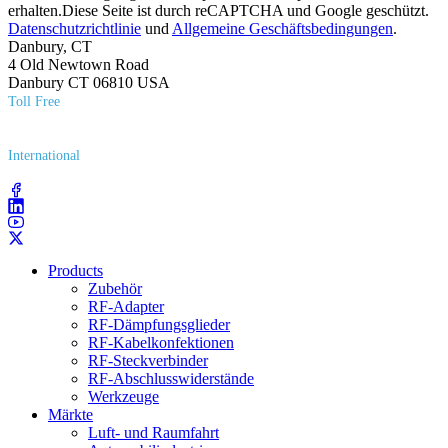
erhalten.Diese Seite ist durch reCAPTCHA und Google geschützt.
Datenschutzrichtlinie
und
Allgemeine Geschäftsbedingungen
.
Danbury, CT
4 Old Newtown Road
Danbury CT 06810 USA
Toll Free
(800) 627​-7100
International
(203) 743​-9272
Products
Zubehör
RF-Adapter
RF-Dämpfungsglieder
RF-Kabelkonfektionen
RF-Steckverbinder
RF-Abschlusswiderstände
Werkzeuge
Märkte
Luft- und Raumfahrt