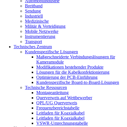
Automobilindustrie
Breitband
Sendung
Industriell
Medizinische
Militär & Verteidigung
Mobile Netzwerke
Instrumentierung
Transport
Technisches Zentrum
Kundenspezifische Lösungen
Maßgeschneiderte Verbindungslösungen für
Kameramodule
Modifikationen bestehender Produkte
Lösungen für die Kabelkonfektionierung
Optimierung der PCB-Einführung
Kundenspezifische Board-to-Board-Lösungen
Technische Ressourcen
Montageanleitung
Querverweis auf Wettbewerber
QPL/UG Querverweis
Frequenzbereichstabelle
Leitfaden für Koaxialkabel
Leitfaden für Koaxialkabel
VSWR-Umrechnungstabelle