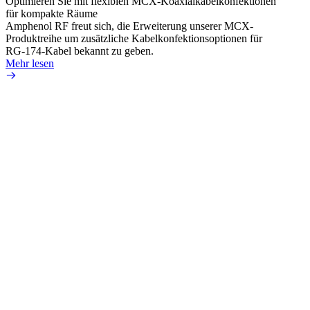
Optimieren Sie mit flexiblen MCX-Koaxialkabelkonfektionen
Erweit
für kompakte Räume
Konnek
Amphenol RF freut sich, die Erweiterung unserer MCX-
Amphe
Produktreihe um zusätzliche Kabelkonfektionsoptionen für
Produk
RG-174-Kabel bekannt zu geben.
einer 
Mehr lesen
könne
Mehr 