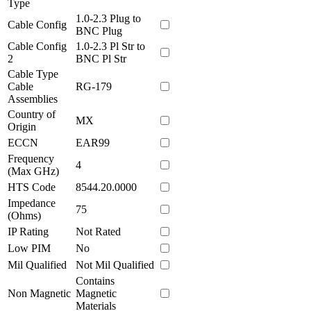
Type
1.0-2.3 Plug to
Cable Config
BNC Plug
Cable Config
1.0-2.3 Pl Str to
2
BNC Pl Str
Cable Type
Cable
RG-179
Assemblies
Country of
MX
Origin
ECCN
EAR99
Frequency
4
(Max GHz)
HTS Code
8544.20.0000
Impedance
75
(Ohms)
IP Rating
Not Rated
Low PIM
No
Mil Qualified
Not Mil Qualified
Contains
Non Magnetic
Magnetic
Materials