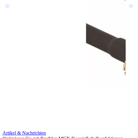
Artikel & Nachrichten
Artik