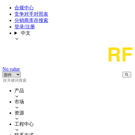
合规中心
竞争对手对照表
分销商库存搜索
登录/注册
中文
No value
产品
市场
资源
工程中心