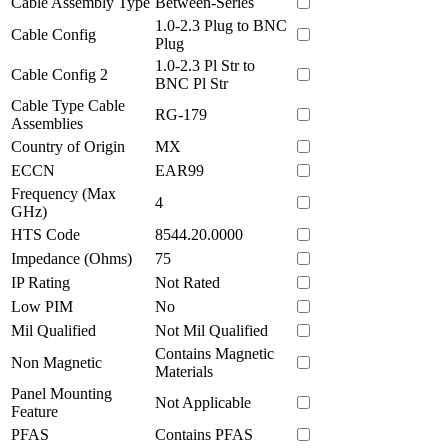
Cable Assembly Type
Between-Series
1.0-2.3 Plug to BNC
Cable Config
Plug
1.0-2.3 Pl Str to
Cable Config 2
BNC Pl Str
Cable Type Cable
RG-179
Assemblies
Country of Origin
MX
ECCN
EAR99
Frequency (Max
4
GHz)
HTS Code
8544.20.0000
Impedance (Ohms)
75
IP Rating
Not Rated
Low PIM
No
Mil Qualified
Not Mil Qualified
Contains Magnetic
Non Magnetic
Materials
Panel Mounting
Not Applicable
Feature
PFAS
Contains PFAS