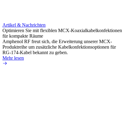
Artikel & Nachrichten
Artik
Optimieren Sie mit flexiblen MCX-Koaxialkabelkonfektionen
Erweit
für kompakte Räume
Konnek
Amphenol RF freut sich, die Erweiterung unserer MCX-
Amphe
Produktreihe um zusätzliche Kabelkonfektionsoptionen für
Produk
RG-174-Kabel bekannt zu geben.
einer 
Mehr lesen
könne
Mehr 