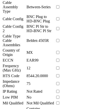
Cable
Assembly
Between-Series
Type
BNC Plug to
Cable Config
HD-BNC Plug
Cable Config
BNC Pl Str to
2
HD-BNC Pl Str
Cable Type
Cable
Belden 4505R
Assemblies
Country of
MX
Origin
ECCN
EAR99
Frequency
12
(Max GHz)
HTS Code
8544.20.0000
Impedance
75
(Ohms)
IP Rating
Not Rated
Low PIM
No
Mil Qualified
Not Mil Qualified
Contains