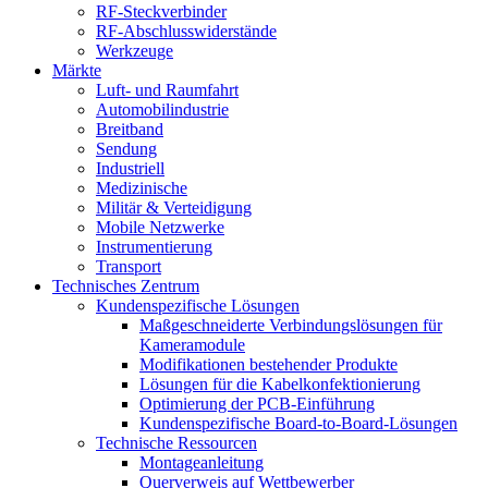
RF-Steckverbinder
RF-Abschlusswiderstände
Werkzeuge
Märkte
Luft- und Raumfahrt
Automobilindustrie
Breitband
Sendung
Industriell
Medizinische
Militär & Verteidigung
Mobile Netzwerke
Instrumentierung
Transport
Technisches Zentrum
Kundenspezifische Lösungen
Maßgeschneiderte Verbindungslösungen für
Kameramodule
Modifikationen bestehender Produkte
Lösungen für die Kabelkonfektionierung
Optimierung der PCB-Einführung
Kundenspezifische Board-to-Board-Lösungen
Technische Ressourcen
Montageanleitung
Querverweis auf Wettbewerber