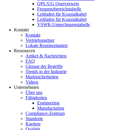
QPL/UG Querverweis
Frequenzbereichstabelle
Leitfaden für Koaxialkabel
Leitfaden für Koaxialkabel
VSWR-Umrechnungstabelle
Kontakt
Kontakt
Vertriebspartner
Lokale Repräsentanten
Ressourcen
Artikel & Nachrichten
FAQ
Glossar der Begriffe
Trends in der Industrie
Marktsicherheiten
Videos
Unternehmen
Über uns
Fähigkeiten
Engineering
Manufacturing
Compliance-Zentrum
Standorte
Karriere
Qualität