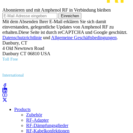
Abonnieren und mit Amphenol RF in Verbindung bleiben
Einreichen
Mit dem Absenden Ihrer E-Mail erklären Sie sich damit
einverstanden, gelegentliche Updates von Amphenol RF zu
erhalten.Diese Seite ist durch reCAPTCHA und Google geschützt.
Datenschutzrichtlinie
und
Allgemeine Geschäftsbedingungen
.
Danbury, CT
4 Old Newtown Road
Danbury CT 06810 USA
Toll Free
(800) 627​-7100
International
(203) 743​-9272
Products
Zubehör
RF-Adapter
RF-Dämpfungsglieder
RF-Kabelkonfektionen