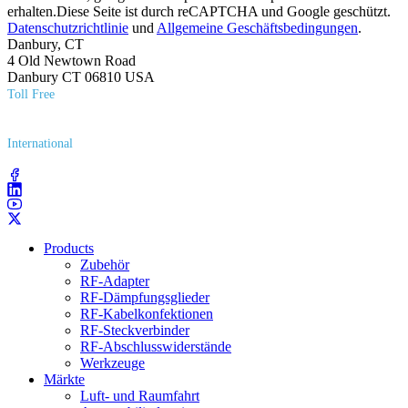
erhalten.Diese Seite ist durch reCAPTCHA und Google geschützt.
Datenschutzrichtlinie
und
Allgemeine Geschäftsbedingungen
.
Danbury, CT
4 Old Newtown Road
Danbury CT 06810 USA
Toll Free
(800) 627​-7100
International
(203) 743​-9272
Products
Zubehör
RF-Adapter
RF-Dämpfungsglieder
RF-Kabelkonfektionen
RF-Steckverbinder
RF-Abschlusswiderstände
Werkzeuge
Märkte
Luft- und Raumfahrt