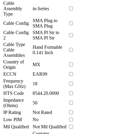
Cable
Assembly
in-Series
Type
SMA Plug to
Cable Config
SMA Plug
Cable Config
SMA Pl Str to
2
SMA Pl Str
Cable Type
Hand Formable
Cable
0.141 Inch
Assemblies
Country of
MX
Origin
ECCN
EAR99
Frequency
18
(Max GHz)
HTS Code
8544.20.0000
Impedance
50
(Ohms)
IP Rating
Not Rated
Low PIM
No
Mil Qualified
Not Mil Qualified
Contains