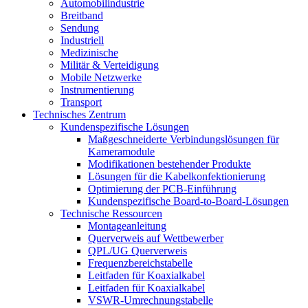
Automobilindustrie
Breitband
Sendung
Industriell
Medizinische
Militär & Verteidigung
Mobile Netzwerke
Instrumentierung
Transport
Technisches Zentrum
Kundenspezifische Lösungen
Maßgeschneiderte Verbindungslösungen für
Kameramodule
Modifikationen bestehender Produkte
Lösungen für die Kabelkonfektionierung
Optimierung der PCB-Einführung
Kundenspezifische Board-to-Board-Lösungen
Technische Ressourcen
Montageanleitung
Querverweis auf Wettbewerber
QPL/UG Querverweis
Frequenzbereichstabelle
Leitfaden für Koaxialkabel
Leitfaden für Koaxialkabel
VSWR-Umrechnungstabelle