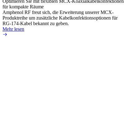
Optimieren Sie mit flexiblen MCX-Koaxialkabelkonfektionen
Erweit
für kompakte Räume
Konnek
Amphenol RF freut sich, die Erweiterung unserer MCX-
Amphe
Produktreihe um zusätzliche Kabelkonfektionsoptionen für
Produk
RG-174-Kabel bekannt zu geben.
einer 
Mehr lesen
könne
Mehr 