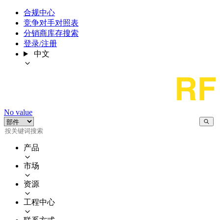
合规中心
竞争对手对照表
分销商库存搜索
登录/注册
中文
No value
产品
市场
资源
工程中心