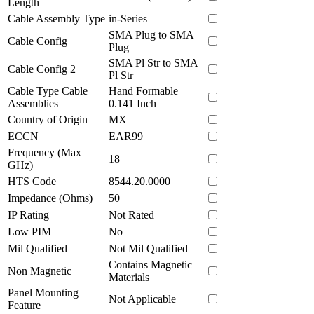
Length
Cable Assembly Type
in-Series
SMA Plug to SMA
Cable Config
Plug
SMA Pl Str to SMA
Cable Config 2
Pl Str
Cable Type Cable
Hand Formable
Assemblies
0.141 Inch
Country of Origin
MX
ECCN
EAR99
Frequency (Max
18
GHz)
HTS Code
8544.20.0000
Impedance (Ohms)
50
IP Rating
Not Rated
Low PIM
No
Mil Qualified
Not Mil Qualified
Contains Magnetic
Non Magnetic
Materials
Panel Mounting
Not Applicable
Feature