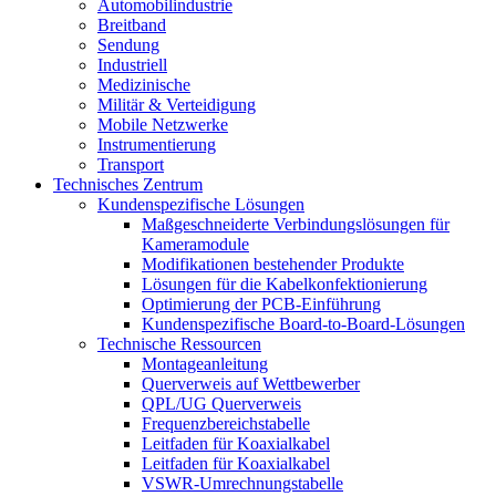
Automobilindustrie
Breitband
Sendung
Industriell
Medizinische
Militär & Verteidigung
Mobile Netzwerke
Instrumentierung
Transport
Technisches Zentrum
Kundenspezifische Lösungen
Maßgeschneiderte Verbindungslösungen für
Kameramodule
Modifikationen bestehender Produkte
Lösungen für die Kabelkonfektionierung
Optimierung der PCB-Einführung
Kundenspezifische Board-to-Board-Lösungen
Technische Ressourcen
Montageanleitung
Querverweis auf Wettbewerber
QPL/UG Querverweis
Frequenzbereichstabelle
Leitfaden für Koaxialkabel
Leitfaden für Koaxialkabel
VSWR-Umrechnungstabelle