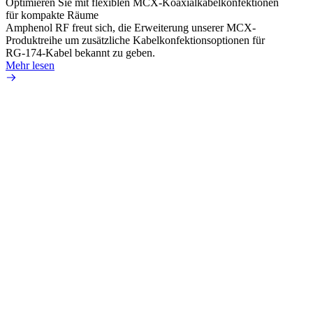
Optimieren Sie mit flexiblen MCX-Koaxialkabelkonfektionen
Erweit
für kompakte Räume
Konnek
Amphenol RF freut sich, die Erweiterung unserer MCX-
Amphe
Produktreihe um zusätzliche Kabelkonfektionsoptionen für
Produk
RG-174-Kabel bekannt zu geben.
einer 
Mehr lesen
könne
Mehr 