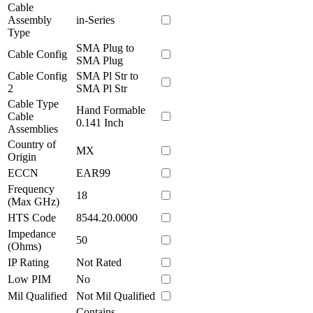
Cable
Assembly
in-Series
Type
SMA Plug to
Cable Config
SMA Plug
Cable Config
SMA Pl Str to
2
SMA Pl Str
Cable Type
Hand Formable
Cable
0.141 Inch
Assemblies
Country of
MX
Origin
ECCN
EAR99
Frequency
18
(Max GHz)
HTS Code
8544.20.0000
Impedance
50
(Ohms)
IP Rating
Not Rated
Low PIM
No
Mil Qualified
Not Mil Qualified
Contains