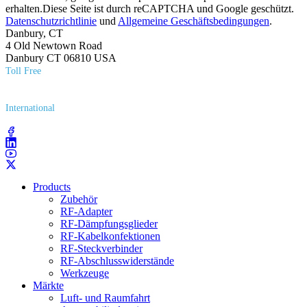
erhalten.Diese Seite ist durch reCAPTCHA und Google geschützt.
Datenschutzrichtlinie
und
Allgemeine Geschäftsbedingungen
.
Danbury, CT
4 Old Newtown Road
Danbury CT 06810 USA
Toll Free
(800) 627​-7100
International
(203) 743​-9272
Products
Zubehör
RF-Adapter
RF-Dämpfungsglieder
RF-Kabelkonfektionen
RF-Steckverbinder
RF-Abschlusswiderstände
Werkzeuge
Märkte
Luft- und Raumfahrt