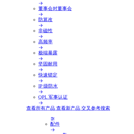
董事会对董事会
防篡改
非磁性
高频率
极端暴露
坚固耐用
快速锁定
IP 级防水
QPL 军事认证
查看所有产品
查看新产品
交叉参考搜索
配件