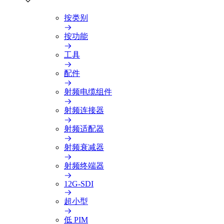
按类别
按功能
工具
配件
射频电缆组件
射频连接器
射频适配器
射频衰减器
射频终端器
12G-SDI
超小型
低 PIM