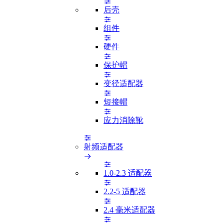
后壳
组件
硬件
保护帽
变径适配器
短接帽
应力消除靴
射频适配器
1.0-2.3 适配器
2.2-5 适配器
2.4 毫米适配器