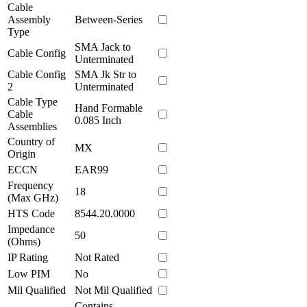
Cable
Assembly
Between-Series
Type
SMA Jack to
Cable Config
Unterminated
Cable Config
SMA Jk Str to
2
Unterminated
Cable Type
Hand Formable
Cable
0.085 Inch
Assemblies
Country of
MX
Origin
ECCN
EAR99
Frequency
18
(Max GHz)
HTS Code
8544.20.0000
Impedance
50
(Ohms)
IP Rating
Not Rated
Low PIM
No
Mil Qualified
Not Mil Qualified
Contains