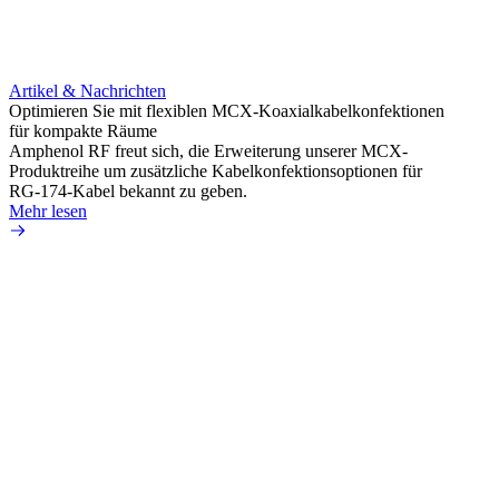
Artikel & Nachrichten
Artik
Optimieren Sie mit flexiblen MCX-Koaxialkabelkonfektionen
Erweit
für kompakte Räume
Konnek
Amphenol RF freut sich, die Erweiterung unserer MCX-
Amphe
Produktreihe um zusätzliche Kabelkonfektionsoptionen für
Produk
RG-174-Kabel bekannt zu geben.
einer 
Mehr lesen
könne
Mehr 