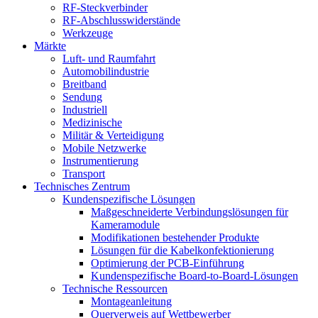
RF-Steckverbinder
RF-Abschlusswiderstände
Werkzeuge
Märkte
Luft- und Raumfahrt
Automobilindustrie
Breitband
Sendung
Industriell
Medizinische
Militär & Verteidigung
Mobile Netzwerke
Instrumentierung
Transport
Technisches Zentrum
Kundenspezifische Lösungen
Maßgeschneiderte Verbindungslösungen für
Kameramodule
Modifikationen bestehender Produkte
Lösungen für die Kabelkonfektionierung
Optimierung der PCB-Einführung
Kundenspezifische Board-to-Board-Lösungen
Technische Ressourcen
Montageanleitung
Querverweis auf Wettbewerber