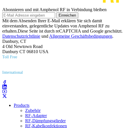
Abonnieren und mit Amphenol RF in Verbindung bleiben
Einreichen
Mit dem Absenden Ihrer E-Mail erklären Sie sich damit
einverstanden, gelegentliche Updates von Amphenol RF zu
erhalten.Diese Seite ist durch reCAPTCHA und Google geschützt.
Datenschutzrichtlinie
und
Allgemeine Geschäftsbedingungen
.
Danbury, CT
4 Old Newtown Road
Danbury CT 06810 USA
Toll Free
(800) 627​-7100
International
(203) 743​-9272
Products
Zubehör
RF-Adapter
RF-Dämpfungsglieder
RF-Kabelkonfektionen