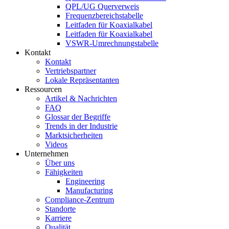
QPL/UG Querverweis
Frequenzbereichstabelle
Leitfaden für Koaxialkabel
Leitfaden für Koaxialkabel
VSWR-Umrechnungstabelle
Kontakt
Kontakt
Vertriebspartner
Lokale Repräsentanten
Ressourcen
Artikel & Nachrichten
FAQ
Glossar der Begriffe
Trends in der Industrie
Marktsicherheiten
Videos
Unternehmen
Über uns
Fähigkeiten
Engineering
Manufacturing
Compliance-Zentrum
Standorte
Karriere
Qualität