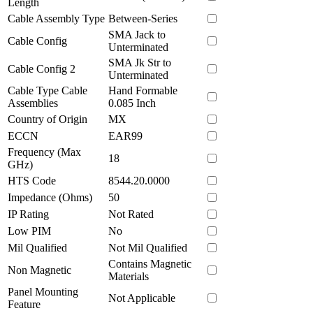
Length
Cable Assembly Type
Between-Series
SMA Jack to
Cable Config
Unterminated
SMA Jk Str to
Cable Config 2
Unterminated
Cable Type Cable
Hand Formable
Assemblies
0.085 Inch
Country of Origin
MX
ECCN
EAR99
Frequency (Max
18
GHz)
HTS Code
8544.20.0000
Impedance (Ohms)
50
IP Rating
Not Rated
Low PIM
No
Mil Qualified
Not Mil Qualified
Contains Magnetic
Non Magnetic
Materials
Panel Mounting
Not Applicable
Feature