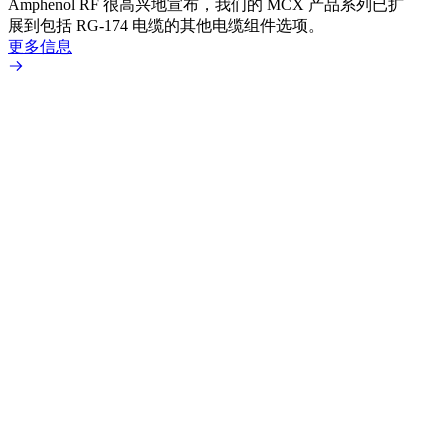
Amphenol RF 很高兴地宣布，我们的 MCX 产品系列已扩
Amp
展到包括 RG-174 电缆的其他电缆组件选项。
为各
更多信息
更多