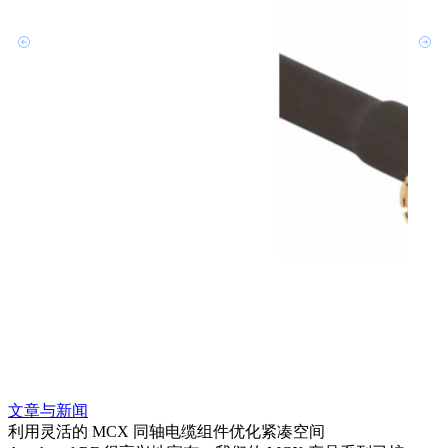
文章与新闻
文章
利用灵活的 MCX 同轴电缆组件优化紧凑空间
扩展