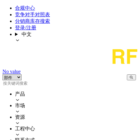
合规中心
竞争对手对照表
分销商库存搜索
登录/注册
中文
No value
产品
市场
资源
工程中心