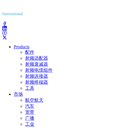
(800) 627-7100
International
(203) 743-9272
Products
配件
射频适配器
射频衰减器
射频电缆组件
射频连接器
射频终端器
工具
市场
航空航天
汽车
宽带
广播
工业