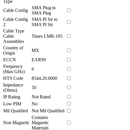
Type
SMA Plug to
Cable Config
SMA Plug
Cable Config
SMA Pl Str to
2
SMA Pl Str
Cable Type
Cable
Times LMR-195
Assemblies
Country of
MX
Origin
ECCN
EAR99
Frequency
6
(Max GHz)
HTS Code
8544.20.0000
Impedance
50
(Ohms)
IP Rating
Not Rated
Low PIM
No
Mil Qualified
Not Mil Qualified
Contains
Non Magnetic
Magnetic
Materials