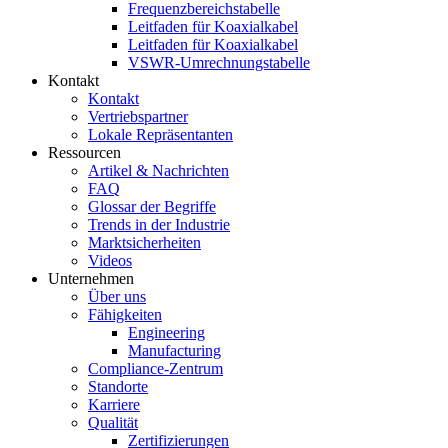
Frequenzbereichstabelle
Leitfaden für Koaxialkabel
Leitfaden für Koaxialkabel
VSWR-Umrechnungstabelle
Kontakt
Kontakt
Vertriebspartner
Lokale Repräsentanten
Ressourcen
Artikel & Nachrichten
FAQ
Glossar der Begriffe
Trends in der Industrie
Marktsicherheiten
Videos
Unternehmen
Über uns
Fähigkeiten
Engineering
Manufacturing
Compliance-Zentrum
Standorte
Karriere
Qualität
Zertifizierungen