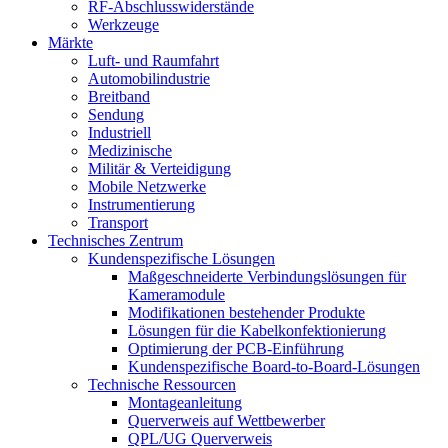
RF-Abschlusswiderstände
Werkzeuge
Märkte
Luft- und Raumfahrt
Automobilindustrie
Breitband
Sendung
Industriell
Medizinische
Militär & Verteidigung
Mobile Netzwerke
Instrumentierung
Transport
Technisches Zentrum
Kundenspezifische Lösungen
Maßgeschneiderte Verbindungslösungen für
Kameramodule
Modifikationen bestehender Produkte
Lösungen für die Kabelkonfektionierung
Optimierung der PCB-Einführung
Kundenspezifische Board-to-Board-Lösungen
Technische Ressourcen
Montageanleitung
Querverweis auf Wettbewerber
QPL/UG Querverweis