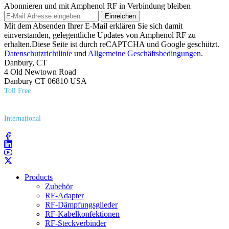
Abonnieren und mit Amphenol RF in Verbindung bleiben
Einreichen
Mit dem Absenden Ihrer E-Mail erklären Sie sich damit
einverstanden, gelegentliche Updates von Amphenol RF zu
erhalten.Diese Seite ist durch reCAPTCHA und Google geschützt.
Datenschutzrichtlinie
und
Allgemeine Geschäftsbedingungen
.
Danbury, CT
4 Old Newtown Road
Danbury CT 06810 USA
Toll Free
(800) 627​-7100
International
(203) 743​-9272
Products
Zubehör
RF-Adapter
RF-Dämpfungsglieder
RF-Kabelkonfektionen
RF-Steckverbinder