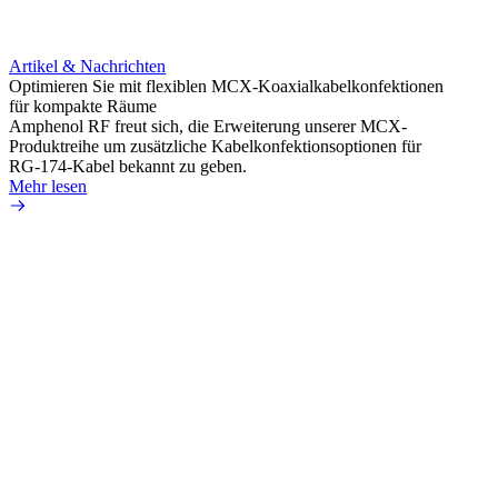
Artikel & Nachrichten
Artik
Optimieren Sie mit flexiblen MCX-Koaxialkabelkonfektionen
Erweit
für kompakte Räume
Konnek
Amphenol RF freut sich, die Erweiterung unserer MCX-
Amphe
Produktreihe um zusätzliche Kabelkonfektionsoptionen für
Produk
RG-174-Kabel bekannt zu geben.
einer 
Mehr lesen
könne
Mehr 