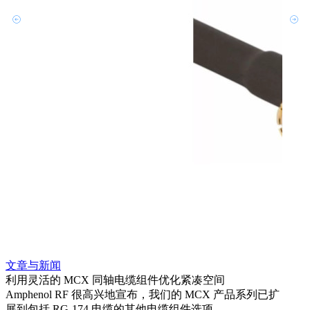
文章与新闻
文章
利用灵活的 MCX 同轴电缆组件优化紧凑空间
扩展
Amphenol RF 很高兴地宣布，我们的 MCX 产品系列已扩
Amp
展到包括 RG-174 电缆的其他电缆组件选项。
为各