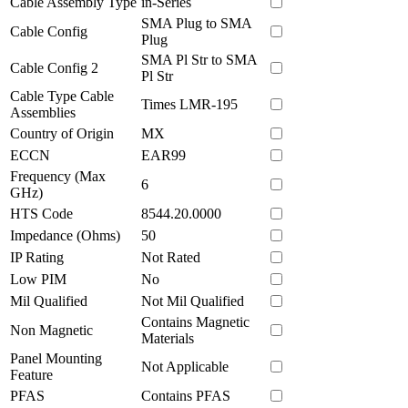
Cable Assembly Type
in-Series
SMA Plug to SMA
Cable Config
Plug
SMA Pl Str to SMA
Cable Config 2
Pl Str
Cable Type Cable
Times LMR-195
Assemblies
Country of Origin
MX
ECCN
EAR99
Frequency (Max
6
GHz)
HTS Code
8544.20.0000
Impedance (Ohms)
50
IP Rating
Not Rated
Low PIM
No
Mil Qualified
Not Mil Qualified
Contains Magnetic
Non Magnetic
Materials
Panel Mounting
Not Applicable
Feature
PFAS
Contains PFAS