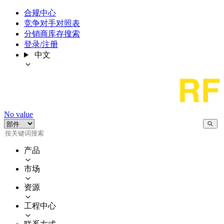
合规中心
竞争对手对照表
分销商库存搜索
登录/注册
中文
No value
产品
市场
资源
工程中心