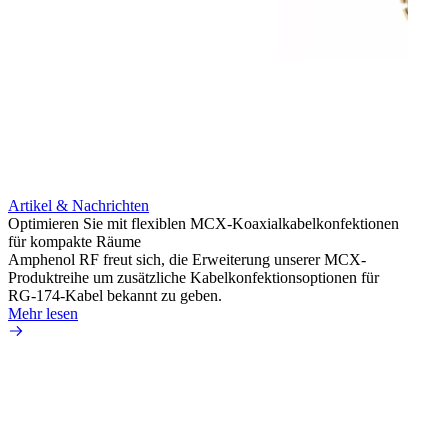
Artikel & Nachrichten
Artik
Optimieren Sie mit flexiblen MCX-Koaxialkabelkonfektionen
Erweit
für kompakte Räume
Konnek
Amphenol RF freut sich, die Erweiterung unserer MCX-
Amphe
Produktreihe um zusätzliche Kabelkonfektionsoptionen für
Produk
RG-174-Kabel bekannt zu geben.
einer 
Mehr lesen
könne
Mehr 