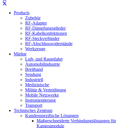
Products
Zubehör
RF-Adapter
RF-Dämpfungsglieder
RF-Kabelkonfektionen
RF-Steckverbinder
RF-Abschlusswiderstände
Werkzeuge
Märkte
Luft- und Raumfahrt
Automobilindustrie
Breitband
Sendung
Industriell
Medizinische
Militär & Verteidigung
Mobile Netzwerke
Instrumentierung
Transport
Technisches Zentrum
Kundenspezifische Lösungen
Maßgeschneiderte Verbindungslösungen für
Kameramodule