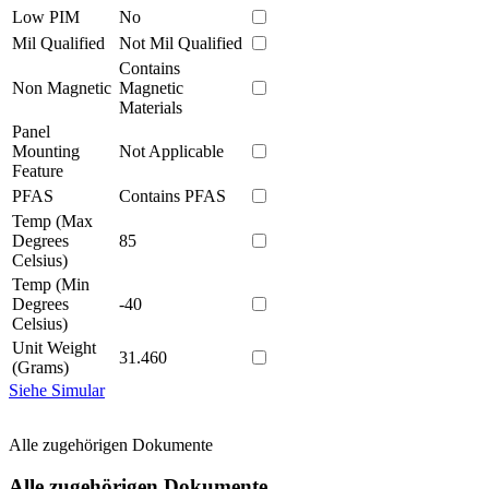
Low PIM
No
Mil Qualified
Not Mil Qualified
Contains
Non Magnetic
Magnetic
Materials
Panel
Mounting
Not Applicable
Feature
PFAS
Contains PFAS
Temp (Max
Degrees
85
Celsius)
Temp (Min
Degrees
-40
Celsius)
Unit Weight
31.460
(Grams)
Siehe Simular
Alle zugehörigen Dokumente
Alle zugehörigen Dokumente