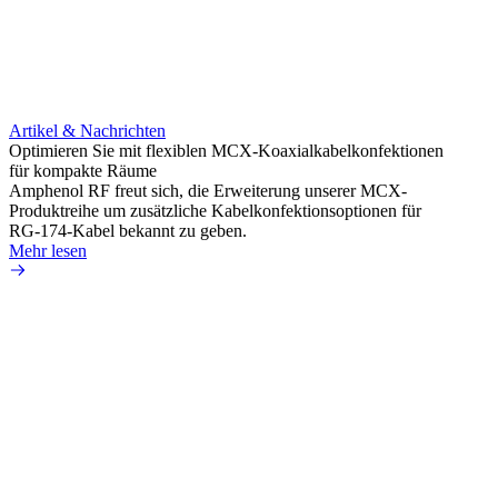
Artikel & Nachrichten
Artik
Optimieren Sie mit flexiblen MCX-Koaxialkabelkonfektionen
Erweit
für kompakte Räume
Konnek
Amphenol RF freut sich, die Erweiterung unserer MCX-
Amphe
Produktreihe um zusätzliche Kabelkonfektionsoptionen für
Produk
RG-174-Kabel bekannt zu geben.
einer 
Mehr lesen
könne
Mehr 