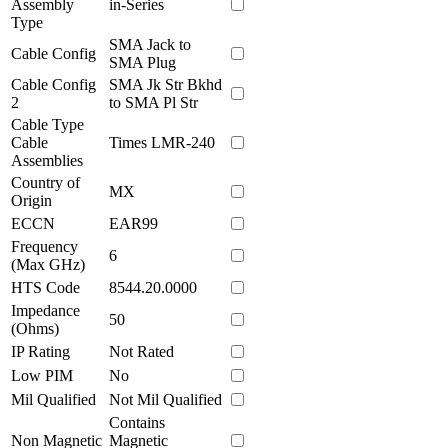
Assembly
in-Series
Type
SMA Jack to
Cable Config
SMA Plug
Cable Config
SMA Jk Str Bkhd
2
to SMA Pl Str
Cable Type
Cable
Times LMR-240
Assemblies
Country of
MX
Origin
ECCN
EAR99
Frequency
6
(Max GHz)
HTS Code
8544.20.0000
Impedance
50
(Ohms)
IP Rating
Not Rated
Low PIM
No
Mil Qualified
Not Mil Qualified
Contains
Non Magnetic
Magnetic