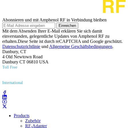
Abonnieren und mit Amphenol RF in Verbindung bleiben
Einreichen
Mit dem Absenden Ihrer E-Mail erklären Sie sich damit
einverstanden, gelegentliche Updates von Amphenol RF zu
erhalten.Diese Seite ist durch reCAPTCHA und Google geschützt.
Datenschutzrichtlinie
und
Allgemeine Geschäftsbedingungen
.
Danbury, CT
4 Old Newtown Road
Danbury CT 06810 USA
Toll Free
(800) 627​-7100
International
(203) 743​-9272
Products
Zubehör
RF-Adapter