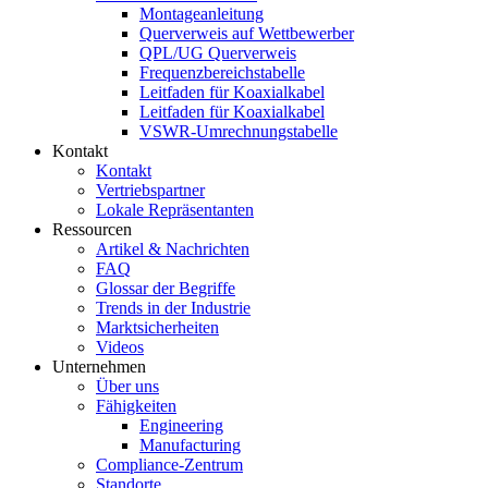
Montageanleitung
Querverweis auf Wettbewerber
QPL/UG Querverweis
Frequenzbereichstabelle
Leitfaden für Koaxialkabel
Leitfaden für Koaxialkabel
VSWR-Umrechnungstabelle
Kontakt
Kontakt
Vertriebspartner
Lokale Repräsentanten
Ressourcen
Artikel & Nachrichten
FAQ
Glossar der Begriffe
Trends in der Industrie
Marktsicherheiten
Videos
Unternehmen
Über uns
Fähigkeiten
Engineering
Manufacturing
Compliance-Zentrum
Standorte