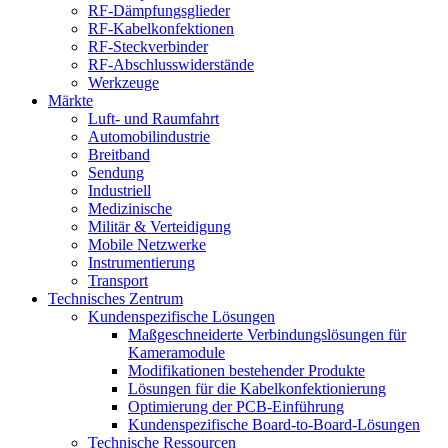
RF-Dämpfungsglieder
RF-Kabelkonfektionen
RF-Steckverbinder
RF-Abschlusswiderstände
Werkzeuge
Märkte
Luft- und Raumfahrt
Automobilindustrie
Breitband
Sendung
Industriell
Medizinische
Militär & Verteidigung
Mobile Netzwerke
Instrumentierung
Transport
Technisches Zentrum
Kundenspezifische Lösungen
Maßgeschneiderte Verbindungslösungen für
Kameramodule
Modifikationen bestehender Produkte
Lösungen für die Kabelkonfektionierung
Optimierung der PCB-Einführung
Kundenspezifische Board-to-Board-Lösungen
Technische Ressourcen