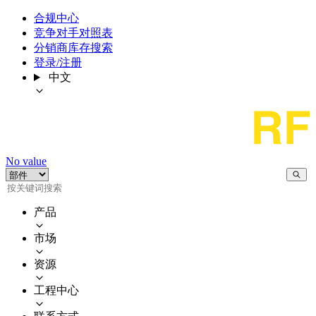
合规中心
竞争对手对照表
分销商库存搜索
登录/注册
中文
No value
产品
市场
资源
工程中心