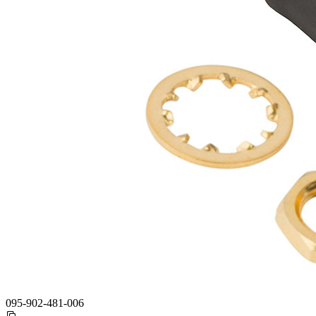
095-902-481-006