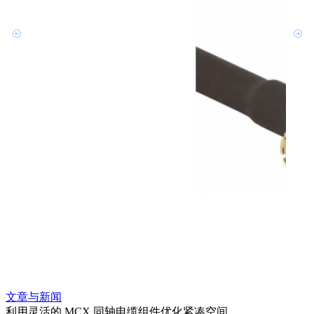
文章与新闻
文章
利用灵活的 MCX 同轴电缆组件优化紧凑空间
扩展