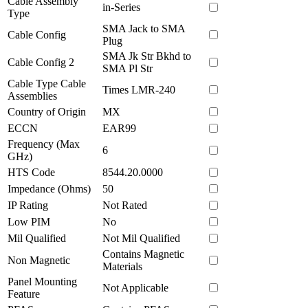
Cable Assembly
in-Series
Type
SMA Jack to SMA
Cable Config
Plug
SMA Jk Str Bkhd to
Cable Config 2
SMA Pl Str
Cable Type Cable
Times LMR-240
Assemblies
Country of Origin
MX
ECCN
EAR99
Frequency (Max
6
GHz)
HTS Code
8544.20.0000
Impedance (Ohms)
50
IP Rating
Not Rated
Low PIM
No
Mil Qualified
Not Mil Qualified
Contains Magnetic
Non Magnetic
Materials
Panel Mounting
Not Applicable
Feature