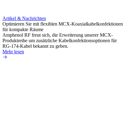
Artikel & Nachrichten
Artik
Optimieren Sie mit flexiblen MCX-Koaxialkabelkonfektionen
Erweit
für kompakte Räume
Konnek
Amphenol RF freut sich, die Erweiterung unserer MCX-
Amphe
Produktreihe um zusätzliche Kabelkonfektionsoptionen für
Produk
RG-174-Kabel bekannt zu geben.
einer 
Mehr lesen
könne
Mehr 