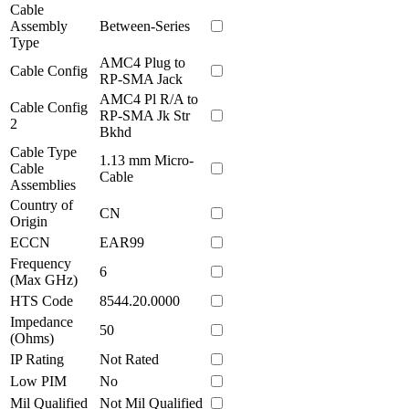
Cable
Assembly
Between-Series
Type
AMC4 Plug to
Cable Config
RP-SMA Jack
AMC4 Pl R/A to
Cable Config
RP-SMA Jk Str
2
Bkhd
Cable Type
1.13 mm Micro-
Cable
Cable
Assemblies
Country of
CN
Origin
ECCN
EAR99
Frequency
6
(Max GHz)
HTS Code
8544.20.0000
Impedance
50
(Ohms)
IP Rating
Not Rated
Low PIM
No
Mil Qualified
Not Mil Qualified