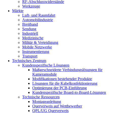
RF-Abschlusswiderstände
Werkzeuge
Märkte
Luft- und Raumfahrt
Automobilindustrie
Breitband
Sendung
Industriell
Medizinische
Militär & Verteidigung
Mobile Netzwerke
Instrumentierung
Transport
Technisches Zentrum
Kundenspezifische Lösungen
Maßgeschneiderte Verbindungslösungen für
Kameramodule
Modifikationen bestehender Produkte
Lösungen für die Kabelkonfektionierung
Optimierung der PCB-Einführung
Kundenspezifische Board-to-Board-Lösungen
Technische Ressourcen
Montageanleitung
Querverweis auf Wettbewerber
QPL/UG Querverweis