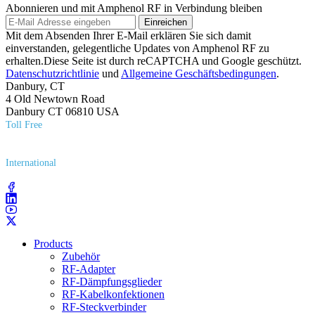
Abonnieren und mit Amphenol RF in Verbindung bleiben
Einreichen
Mit dem Absenden Ihrer E-Mail erklären Sie sich damit
einverstanden, gelegentliche Updates von Amphenol RF zu
erhalten.Diese Seite ist durch reCAPTCHA und Google geschützt.
Datenschutzrichtlinie
und
Allgemeine Geschäftsbedingungen
.
Danbury, CT
4 Old Newtown Road
Danbury CT 06810 USA
Toll Free
(800) 627​-7100
International
(203) 743​-9272
Products
Zubehör
RF-Adapter
RF-Dämpfungsglieder
RF-Kabelkonfektionen
RF-Steckverbinder