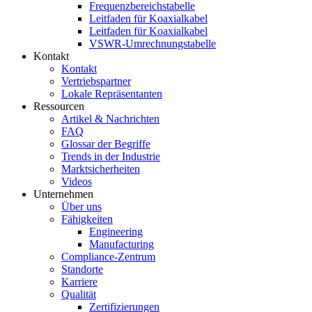
Frequenzbereichstabelle
Leitfaden für Koaxialkabel
Leitfaden für Koaxialkabel
VSWR-Umrechnungstabelle
Kontakt
Kontakt
Vertriebspartner
Lokale Repräsentanten
Ressourcen
Artikel & Nachrichten
FAQ
Glossar der Begriffe
Trends in der Industrie
Marktsicherheiten
Videos
Unternehmen
Über uns
Fähigkeiten
Engineering
Manufacturing
Compliance-Zentrum
Standorte
Karriere
Qualität
Zertifizierungen