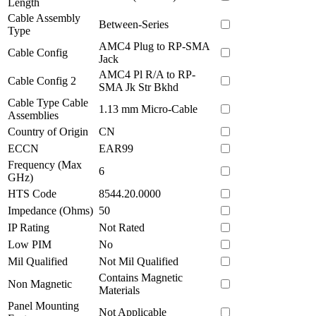
Length
Cable Assembly
Between-Series
Type
AMC4 Plug to RP-SMA
Cable Config
Jack
AMC4 Pl R/A to RP-
Cable Config 2
SMA Jk Str Bkhd
Cable Type Cable
1.13 mm Micro-Cable
Assemblies
Country of Origin
CN
ECCN
EAR99
Frequency (Max
6
GHz)
HTS Code
8544.20.0000
Impedance (Ohms)
50
IP Rating
Not Rated
Low PIM
No
Mil Qualified
Not Mil Qualified
Contains Magnetic
Non Magnetic
Materials
Panel Mounting
Not Applicable