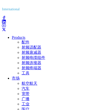
(800) 627-7100
International
(203) 743-9272
Products
配件
射频适配器
射频衰减器
射频电缆组件
射频连接器
射频终端器
工具
市场
航空航天
汽车
宽带
广播
工业
医疗