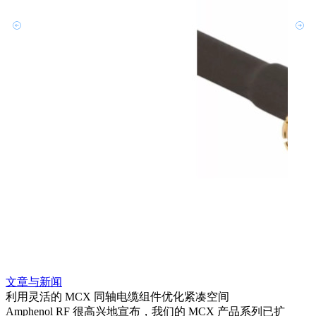
文章与新闻
文章
利用灵活的 MCX 同轴电缆组件优化紧凑空间
扩展
Amphenol RF 很高兴地宣布，我们的 MCX 产品系列已扩
Amp