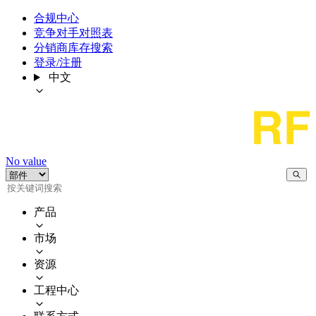
合规中心
竞争对手对照表
分销商库存搜索
登录/注册
中文
No value
产品
市场
资源
工程中心